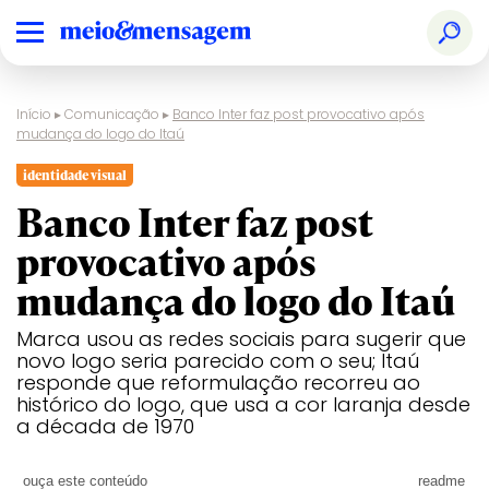
Início
▸
Comunicação
▸
Banco Inter faz post provocativo após
mudança do logo do Itaú
identidade visual
Banco Inter faz post
provocativo após
mudança do logo do Itaú
Marca usou as redes sociais para sugerir que
novo logo seria parecido com o seu; Itaú
responde que reformulação recorreu ao
histórico do logo, que usa a cor laranja desde
a década de 1970
ouça este conteúdo
readme