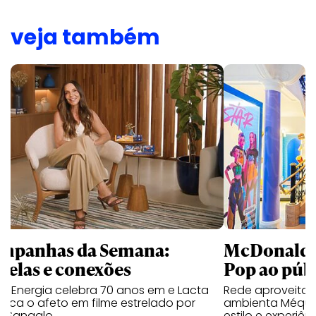
veja também
mpanhas da Semana:
McDonald’s 
trelas e conexões
Pop ao públ
a Energia celebra 70 anos em e Lacta
Rede aproveita
aca o afeto em filme estrelado por
ambienta Méqui 
te Sangalo
estilo e experiên