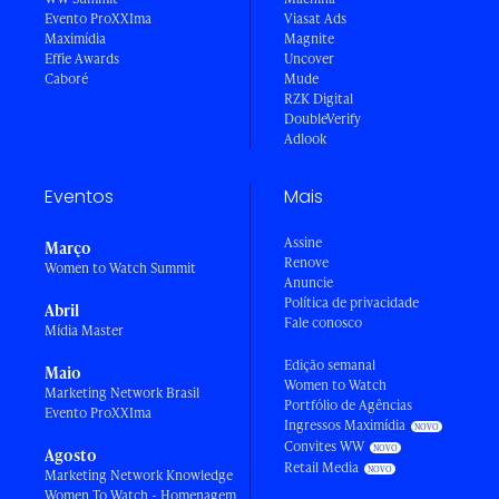
Evento ProXXIma
Viasat Ads
Maximídia
Magnite
Effie Awards
Uncover
Caboré
Mude
RZK Digital
DoubleVerify
Adlook
Eventos
Mais
Assine
Março
Renove
Women to Watch Summit
Anuncie
Política de privacidade
Abril
Fale conosco
Mídia Master
Edição semanal
Maio
Women to Watch
Marketing Network Brasil
Portfólio de Agências
Evento ProXXIma
Ingressos Maximídia
Convites WW
Agosto
Retail Media
Marketing Network Knowledge
Women To Watch - Homenagem