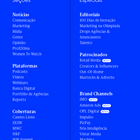
Seções
Especiais
Notícias
Editoriais
Comunicação
100 Dias de Inovação
Marketing
Marketing na Olimpíada
Mídia
Drops Agências &
Gente
Anunciantes
Opinião
Talento
ProXXIma
Women To Watch
Patrocinados
Retail Media
Plataformas
Creators & Influencers
Podcasts
Out-Of-Home
Vídeos
Martechs & Adtechs
Webinars
Banca Digital
Brand Channels
Portfólio de Agências
IMO
Reports
Amazon Ads
Coberturas
OPL Digital
Cannes Lions
Impulso
SXSW
PicPay
MWC
Nós Inteligência
NRF
Vistar Media
WW Summit
Machina