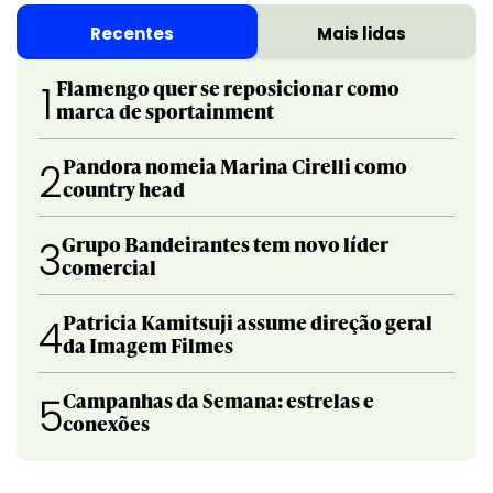
Recentes
Mais lidas
Flamengo quer se reposicionar como
1
marca de sportainment
Pandora nomeia Marina Cirelli como
2
country head
Grupo Bandeirantes tem novo líder
3
comercial
Patricia Kamitsuji assume direção geral
4
da Imagem Filmes
Campanhas da Semana: estrelas e
5
conexões