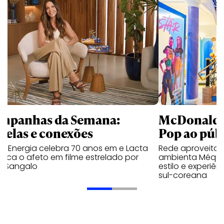
mpanhas da Semana:
McDonald’s 
trelas e conexões
Pop ao públ
a Energia celebra 70 anos em e Lacta
Rede aproveita
aca o afeto em filme estrelado por
ambienta Méqui 
te Sangalo
estilo e experiên
sul-coreana