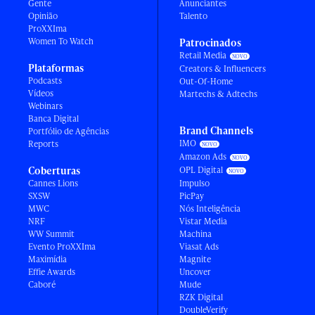
Gente
Anunciantes
Opinião
Talento
ProXXIma
Women To Watch
Patrocinados
Retail Media
Plataformas
Creators & Influencers
Podcasts
Out-Of-Home
Vídeos
Martechs & Adtechs
Webinars
Banca Digital
Brand Channels
Portfólio de Agências
IMO
Reports
Amazon Ads
Coberturas
OPL Digital
Cannes Lions
Impulso
SXSW
PicPay
MWC
Nós Inteligência
NRF
Vistar Media
WW Summit
Machina
Evento ProXXIma
Viasat Ads
Maximídia
Magnite
Effie Awards
Uncover
Caboré
Mude
RZK Digital
DoubleVerify