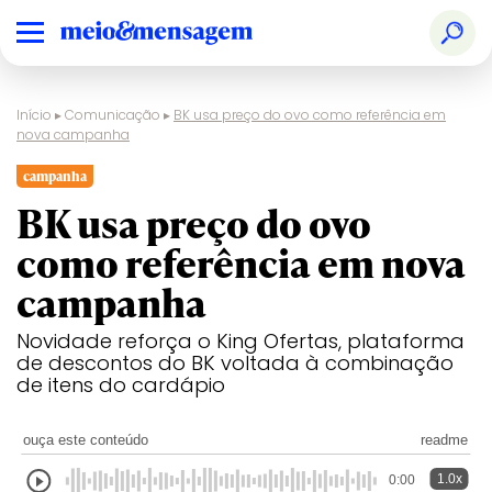
Início
▸
Comunicação
▸
BK usa preço do ovo como referência em
nova campanha
campanha
BK usa preço do ovo
como referência em nova
campanha
Novidade reforça o King Ofertas, plataforma
de descontos do BK voltada à combinação
de itens do cardápio
ouça este conteúdo
readme
1.0x
0:00