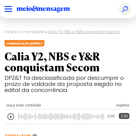
Início
▸
Comunicação
▸
Calia Y2, NBS e Y&R conquistam Secom
comunicação pública
Calia Y2, NBS e Y&R
conquistam Secom
DPZ&T foi desclassificada por descumprir o
prazo de validade da proposta exigido no
edital da concorrência
ouça este conteúdo
readme
1.0x
0:00
TERESA LEVIN