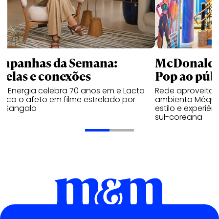
mpanhas da Semana:
McDonald’s 
trelas e conexões
Pop ao públ
a Energia celebra 70 anos em e Lacta
Rede aproveita
aca o afeto em filme estrelado por
ambienta Méqui 
te Sangalo
estilo e experiên
sul-coreana