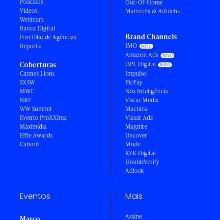
Podcasts
Out-Of-Home
Vídeos
Martechs & Adtechs
Webinars
Banca Digital
Brand Channels
Portfólio de Agências
IMO
Reports
Amazon Ads
Coberturas
OPL Digital
Cannes Lions
Impulso
SXSW
PicPay
MWC
Nós Inteligência
NRF
Vistar Media
WW Summit
Machina
Evento ProXXIma
Viasat Ads
Maximídia
Magnite
Effie Awards
Uncover
Caboré
Mude
RZK Digital
DoubleVerify
Adlook
Eventos
Mais
Assine
Março