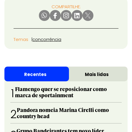
COMPARTILHE:
Temas
concorrência
Recentes
Mais lidas
Flamengo quer se reposicionar como
1
marca de sportainment
Pandora nomeia Marina Cirelli como
2
country head
Grupo Bandeirantes tem novo líder