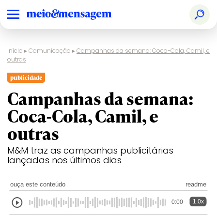
Início
▸
Comunicação
▸
Campanhas da semana: Coca-Cola, Camil, e
outras
publicidade
Campanhas da semana:
Coca-Cola, Camil, e
outras
M&M traz as campanhas publicitárias
lançadas nos últimos dias
ouça este conteúdo
readme
1.0x
0:00