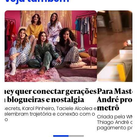
sney quer conectar gerações
Para Maste
m blogueiras e nostalgia
André prot
metrô
a Secrets, Karol Pinheiro, Taciele Alcolea e
s relembram trajetória e conexão com o
Criada pela WM
lico
Thiago André de
pagamento por 