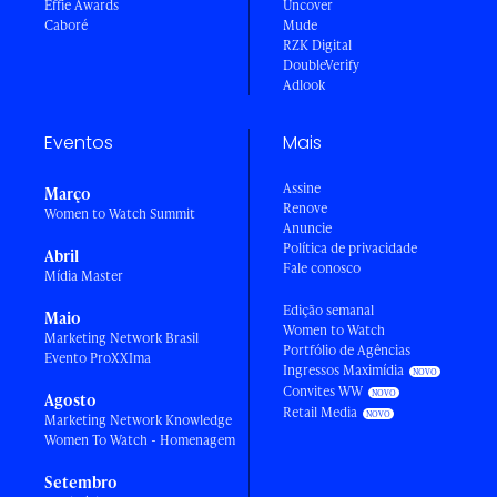
Effie Awards
Uncover
Caboré
Mude
RZK Digital
DoubleVerify
Adlook
Eventos
Mais
Assine
Março
Renove
Women to Watch Summit
Anuncie
Política de privacidade
Abril
Fale conosco
Mídia Master
Edição semanal
Maio
Women to Watch
Marketing Network Brasil
Portfólio de Agências
Evento ProXXIma
Ingressos Maximídia
Convites WW
Agosto
Retail Media
Marketing Network Knowledge
Women To Watch - Homenagem
Setembro