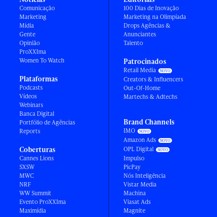
Comunicação
100 Dias de Inovação
Marketing
Marketing na Olimpíada
Mídia
Drops Agências &
Gente
Anunciantes
Opinião
Talento
ProXXIma
Women To Watch
Patrocinados
Retail Media
Plataformas
Creators & Influencers
Podcasts
Out-Of-Home
Vídeos
Martechs & Adtechs
Webinars
Banca Digital
Brand Channels
Portfólio de Agências
IMO
Reports
Amazon Ads
Coberturas
OPL Digital
Cannes Lions
Impulso
SXSW
PicPay
MWC
Nós Inteligência
NRF
Vistar Media
WW Summit
Machina
Evento ProXXIma
Viasat Ads
Maximídia
Magnite