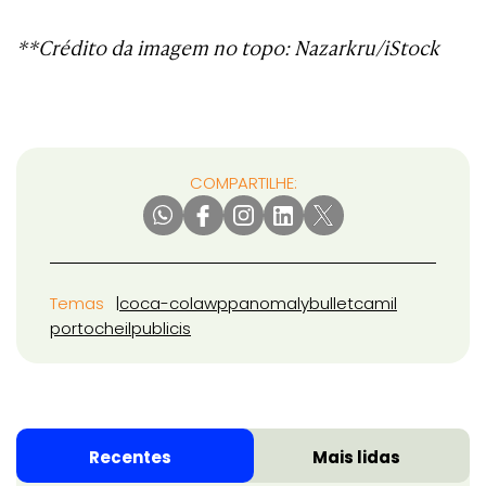
**Crédito da imagem no topo: Nazarkru/iStock
COMPARTILHE:
Temas
coca-cola
wpp
anomaly
bullet
camil
porto
cheil
publicis
Recentes
Mais lidas