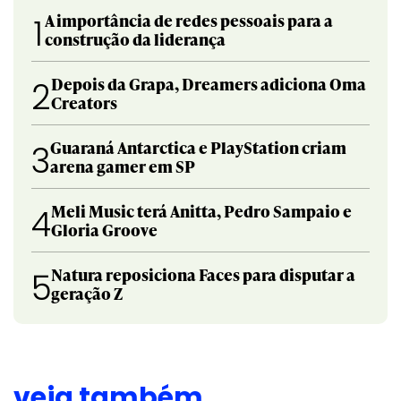
A importância de redes pessoais para a
1
construção da liderança
Depois da Grapa, Dreamers adiciona Oma
2
Creators
Guaraná Antarctica e PlayStation criam
3
arena gamer em SP
Meli Music terá Anitta, Pedro Sampaio e
4
Gloria Groove
Natura reposiciona Faces para disputar a
5
geração Z
veja também