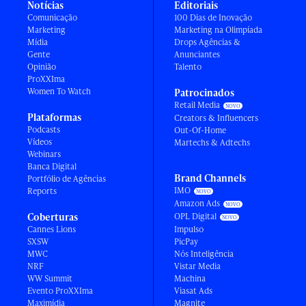
Notícias
Editoriais
Comunicação
100 Dias de Inovação
Marketing
Marketing na Olimpíada
Mídia
Drops Agências &
Gente
Anunciantes
Opinião
Talento
ProXXIma
Women To Watch
Patrocinados
Retail Media
Plataformas
Creators & Influencers
Podcasts
Out-Of-Home
Vídeos
Martechs & Adtechs
Webinars
Banca Digital
Brand Channels
Portfólio de Agências
IMO
Reports
Amazon Ads
Coberturas
OPL Digital
Cannes Lions
Impulso
SXSW
PicPay
MWC
Nós Inteligência
NRF
Vistar Media
WW Summit
Machina
Evento ProXXIma
Viasat Ads
Maximídia
Magnite