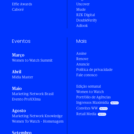
Effie Awards
Uncover
Caboré
Mude
RZK Digital
DoubleVerify
Adlook
Eventos
Mais
Assine
Março
Renove
Women to Watch Summit
Anuncie
Política de privacidade
Abril
Fale conosco
Mídia Master
Edição semanal
Maio
Women to Watch
Marketing Network Brasil
Portfólio de Agências
Evento ProXXIma
Ingressos Maximídia
Convites WW
Agosto
Retail Media
Marketing Network Knowledge
Women To Watch - Homenagem
Setembro