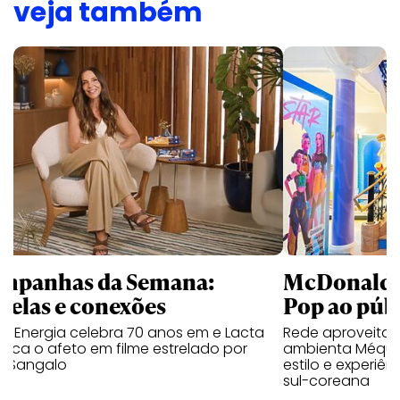
veja também
mpanhas da Semana:
McDonald’s 
trelas e conexões
Pop ao públ
a Energia celebra 70 anos em e Lacta
Rede aproveita
aca o afeto em filme estrelado por
ambienta Méqui 
te Sangalo
estilo e experiên
sul-coreana