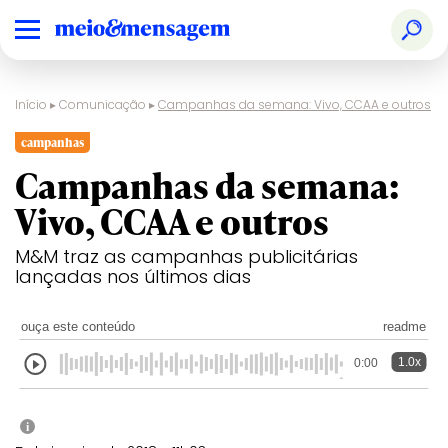
Início
▸
Comunicação
▸
Campanhas da semana: Vivo, CCAA e outros
campanhas
Campanhas da semana:
Vivo, CCAA e outros
M&M traz as campanhas publicitárias
lançadas nos últimos dias
ouça este conteúdo
readme
1.0x
0:00
i