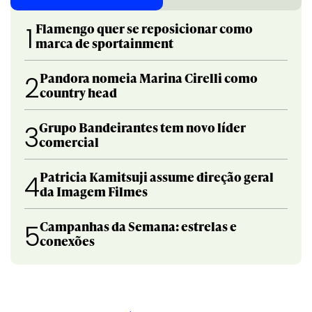
Flamengo quer se reposicionar como
1
marca de sportainment
Pandora nomeia Marina Cirelli como
2
country head
Grupo Bandeirantes tem novo líder
3
comercial
Patricia Kamitsuji assume direção geral
4
da Imagem Filmes
Campanhas da Semana: estrelas e
5
conexões