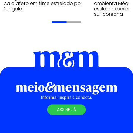
aca o afeto em filme estrelado por
ambienta Méqui 
te Sangalo
estilo e experiên
sul-coreana
Informa, inspira e conecta.
ASSINE JÁ