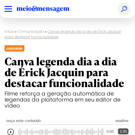
Início
▸
Comunicação
▸
Canva legenda dia a dia de Érick Jacquin
para destacar funcionalidade
conteúdo
Canva legenda dia a dia
de Érick Jacquin para
destacar funcionalidade
Filme reforça a geração automática de
legendas da plataforma em seu editor de
vídeo
ouça este conteúdo
readme
1.0x
0:00