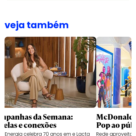
veja também
mpanhas da Semana:
McDonald’s 
trelas e conexões
Pop ao públ
a Energia celebra 70 anos em e Lacta
Rede aproveita