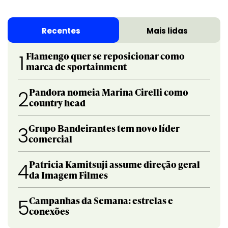
Recentes
Mais lidas
Flamengo quer se reposicionar como
1
marca de sportainment
Pandora nomeia Marina Cirelli como
2
country head
Grupo Bandeirantes tem novo líder
3
comercial
Patricia Kamitsuji assume direção geral
4
da Imagem Filmes
Campanhas da Semana: estrelas e
5
conexões