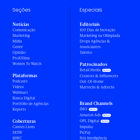
Seções
Especiais
Notícias
Editoriais
Comunicação
100 Dias de Inovação
Marketing
Marketing na Olimpíada
Mídia
Drops Agências &
Gente
Anunciantes
Opinião
Talento
ProXXIma
Women To Watch
Patrocinados
Retail Media
Plataformas
Creators & Influencers
Podcasts
Out-Of-Home
Vídeos
Martechs & Adtechs
Webinars
Banca Digital
Brand Channels
Portfólio de Agências
IMO
Reports
Amazon Ads
Coberturas
OPL Digital
Cannes Lions
Impulso
SXSW
PicPay
MWC
Nós Inteligência