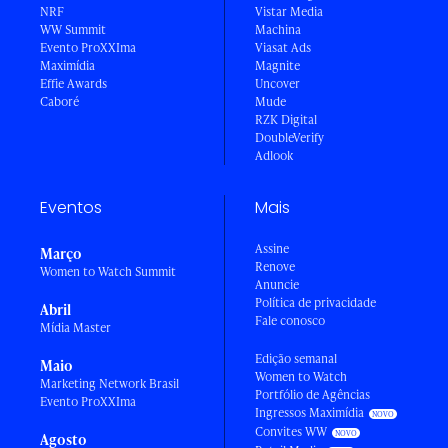
NRF
Vistar Media
WW Summit
Machina
Evento ProXXIma
Viasat Ads
Maximídia
Magnite
Effie Awards
Uncover
Caboré
Mude
RZK Digital
DoubleVerify
Adlook
Eventos
Mais
Assine
Março
Renove
Women to Watch Summit
Anuncie
Política de privacidade
Abril
Fale conosco
Mídia Master
Edição semanal
Maio
Women to Watch
Marketing Network Brasil
Portfólio de Agências
Evento ProXXIma
Ingressos Maximídia
Convites WW
Agosto