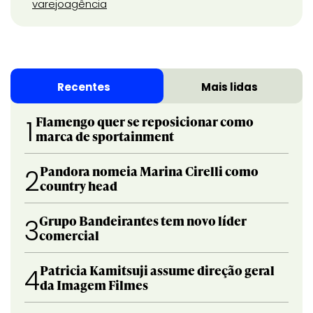
varejo
agência
Recentes
Mais lidas
Flamengo quer se reposicionar como
1
marca de sportainment
Pandora nomeia Marina Cirelli como
2
country head
Grupo Bandeirantes tem novo líder
3
comercial
Patricia Kamitsuji assume direção geral
4
da Imagem Filmes