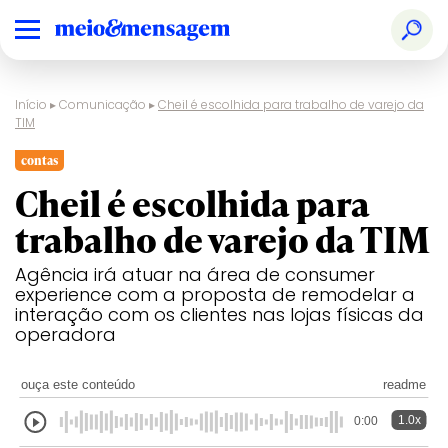
Início
▸
Comunicação
▸
Cheil é escolhida para trabalho de varejo da
TIM
contas
Cheil é escolhida para
trabalho de varejo da TIM
Agência irá atuar na área de consumer
experience com a proposta de remodelar a
interação com os clientes nas lojas físicas da
operadora
ouça este conteúdo
readme
1.0x
0:00