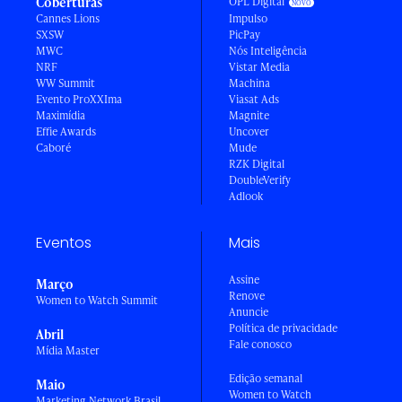
Coberturas
OPL Digital
Cannes Lions
Impulso
SXSW
PicPay
MWC
Nós Inteligência
NRF
Vistar Media
WW Summit
Machina
Evento ProXXIma
Viasat Ads
Maximídia
Magnite
Effie Awards
Uncover
Caboré
Mude
RZK Digital
DoubleVerify
Adlook
Eventos
Mais
Assine
Março
Renove
Women to Watch Summit
Anuncie
Política de privacidade
Abril
Fale conosco
Mídia Master
Edição semanal
Maio
Women to Watch
Marketing Network Brasil