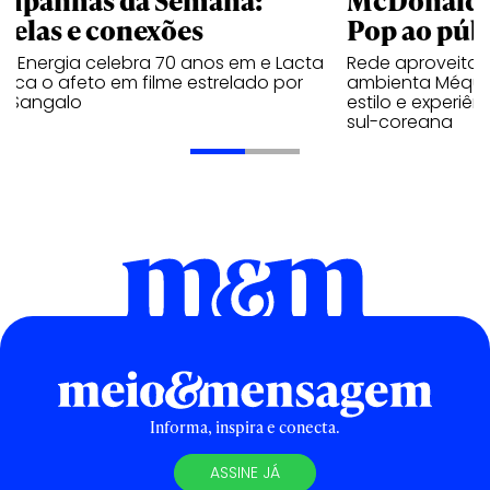
mpanhas da Semana:
McDonald’s 
trelas e conexões
Pop ao públ
a Energia celebra 70 anos em e Lacta
Rede aproveita
aca o afeto em filme estrelado por
ambienta Méqui 
te Sangalo
estilo e experiên
sul-coreana
Informa, inspira e conecta.
ASSINE JÁ