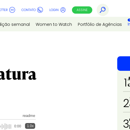
ETTER
CONTATO
LOGIN
ASSINE
I
dição semanal
Women to Watch
Portfólio de Agências
atura
1
2
readme
3
1.0x
0:00