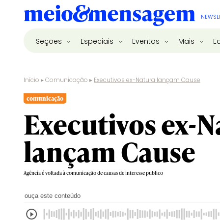
NEWSL
Seções
Especiais
Eventos
Mais
E
Início
▸
Comunicação
▸
Executivos ex-Natura lançam Cause
comunicação
Executivos ex-N
lançam Cause
Agência é voltada à comunicação de causas de interesse publico
ouça este conteúdo