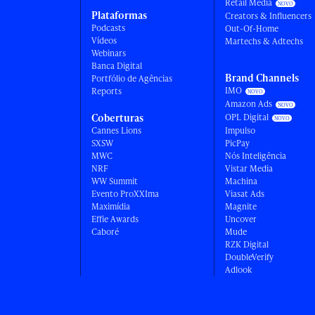
Retail Media
Plataformas
Creators & Influencers
Podcasts
Out-Of-Home
Vídeos
Martechs & Adtechs
Webinars
Banca Digital
Brand Channels
Portfólio de Agências
IMO
Reports
Amazon Ads
Coberturas
OPL Digital
Cannes Lions
Impulso
SXSW
PicPay
MWC
Nós Inteligência
NRF
Vistar Media
WW Summit
Machina
Evento ProXXIma
Viasat Ads
Maximídia
Magnite
Effie Awards
Uncover
Caboré
Mude
RZK Digital
DoubleVerify
Adlook