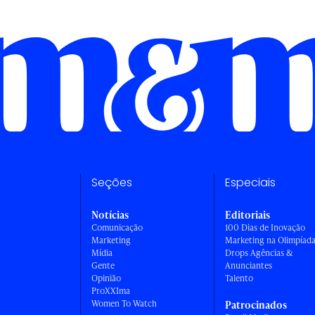
Seções
Especiais
Notícias
Editoriais
Comunicação
100 Dias de Inovação
Marketing
Marketing na Olimpíad
Mídia
Drops Agências &
Gente
Anunciantes
Opinião
Talento
ProXXIma
Women To Watch
Patrocinados