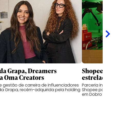
da Grapa, Dreamers
Shopee e B
a Oma Creators
estrelada p
 gestão de carreira de influenciadores
Parceria inédita
da Grapa, recém-adquirida pela holding
Shopee para cl
em Dobro no BK