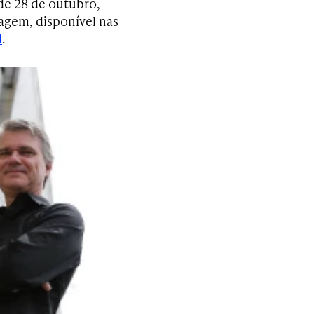
 de 28 de outubro,
agem, disponível nas
d
.