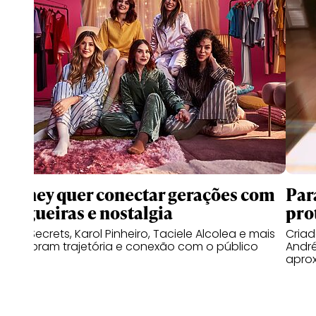
Disney quer conectar gerações com
Par
blogueiras e nostalgia
pro
Niina Secrets, Karol Pinheiro, Taciele Alcolea e mais
Cria
relembram trajetória e conexão com o público
Andr
apro