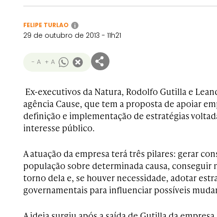
FELIPE TURLAO
i
29 de outubro de 2013 - 11h21
- A
+ A
Ex-executivos da Natura, Rodolfo Gutilla e Lea
agência Cause, que tem a proposta de apoiar e
definição e implementação de estratégias voltad
interesse público.
A atuação da empresa terá três pilares: gerar co
população sobre determinada causa, conseguir 
torno dela e, se houver necessidade, adotar estr
governamentais para influenciar possíveis mudan
A ideia surgiu após a saída de Gutilla da empresa