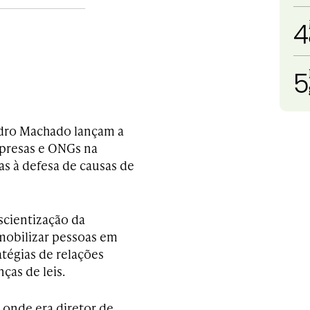
4
5
ndro Machado lançam a
mpresas e ONGs na
as à defesa de causas de
nscientização da
mobilizar pessoas em
atégias de relações
ças de leis.
, onde era diretor de