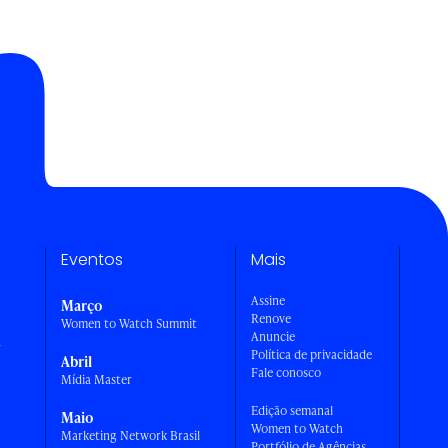
Eventos
Mais
Assine
Março
Renove
Women to Watch Summit
Anuncie
a
Política de privacidade
Abril
Fale conosco
Mídia Master
Edição semanal
Maio
Women to Watch
Marketing Network Brasil
Portfólio de Agências