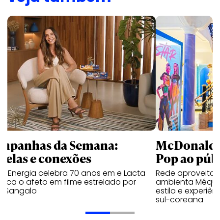
mpanhas da Semana:
McDonald’s 
trelas e conexões
Pop ao públ
a Energia celebra 70 anos em e Lacta
Rede aproveita
aca o afeto em filme estrelado por
ambienta Méqui 
te Sangalo
estilo e experiên
sul-coreana