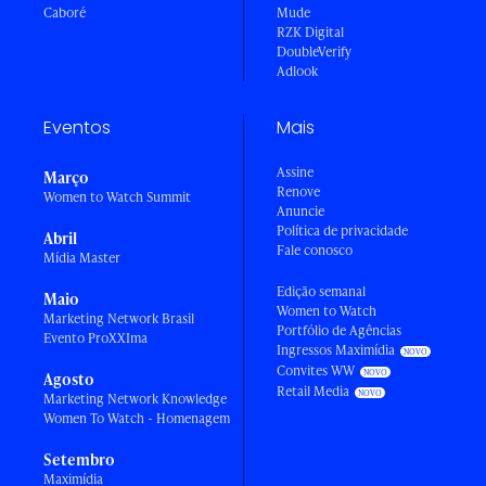
Caboré
Mude
RZK Digital
DoubleVerify
Adlook
Eventos
Mais
Assine
Março
Renove
Women to Watch Summit
Anuncie
Política de privacidade
Abril
Fale conosco
Mídia Master
Edição semanal
Maio
Women to Watch
Marketing Network Brasil
Portfólio de Agências
Evento ProXXIma
Ingressos Maximídia
Convites WW
Agosto
Retail Media
Marketing Network Knowledge
Women To Watch - Homenagem
Setembro
Maximídia