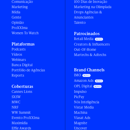
Comunicação
100 Dias de Inovação
Marketing
Marketing na Olimpíada
Mídia
Drops Agências &
Gente
Anunciantes
Opinião
Talento
ProXXIma
Women To Watch
Patrocinados
Retail Media
Plataformas
Creators & Influencers
Podcasts
Out-Of-Home
Vídeos
Martechs & Adtechs
Webinars
Banca Digital
Brand Channels
Portfólio de Agências
IMO
Reports
Amazon Ads
Coberturas
OPL Digital
Cannes Lions
Impulso
SXSW
PicPay
MWC
Nós Inteligência
NRF
Vistar Media
WW Summit
Machina
Evento ProXXIma
Viasat Ads
Maximídia
Magnite
Effie Awards
Uncover