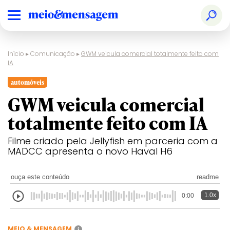
Início
▸
Comunicação
▸
GWM veicula comercial totalmente feito com
IA
automóveis
GWM veicula comercial
totalmente feito com IA
Filme criado pela Jellyfish em parceria com a
MADCC apresenta o novo Haval H6
ouça este conteúdo
readme
1.0x
0:00
MEIO & MENSAGEM
i