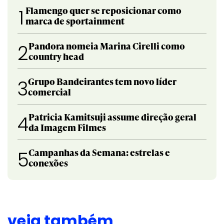
Flamengo quer se reposicionar como
1
marca de sportainment
Pandora nomeia Marina Cirelli como
2
country head
Grupo Bandeirantes tem novo líder
3
comercial
Patricia Kamitsuji assume direção geral
4
da Imagem Filmes
Campanhas da Semana: estrelas e
5
conexões
veja também