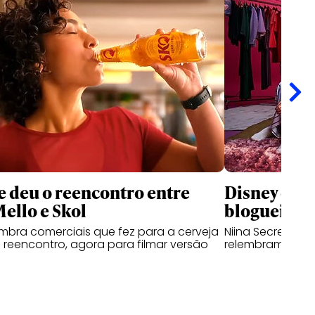
 deu o reencontro entre
Disney que
Mello e Skol
blogueiras 
lembra comerciais que fez para a cerveja
Niina Secrets, Ka
reencontro, agora para filmar versão
relembram traje
l