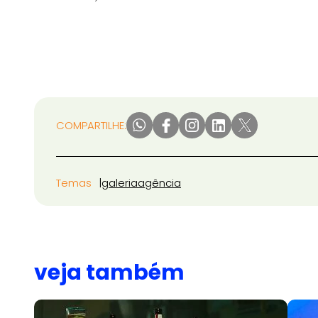
COMPARTILHE:
Temas
galeria
agência
veja também