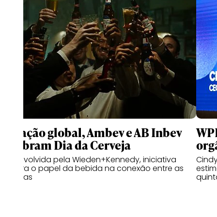
Em ação global, Ambev e AB Inbev
WPP
celebram Dia da Cerveja
org
Desenvolvida pela Wieden+Kennedy, iniciativa
Cindy
celebra o papel da bebida na conexão entre as
estim
pessoas
quint