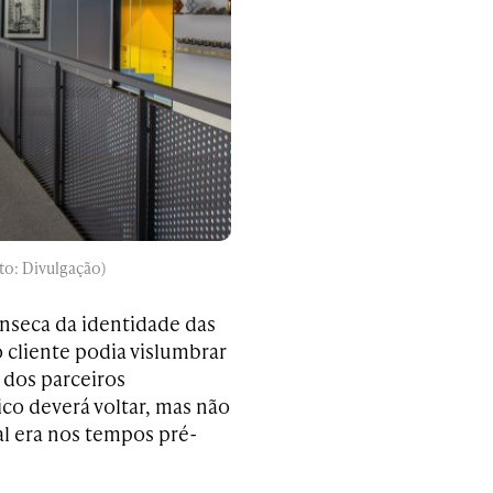
to: Divulgação)
ínseca da identidade das
o cliente podia vislumbrar
 dos parceiros
sico deverá voltar, mas não
al era nos tempos pré-