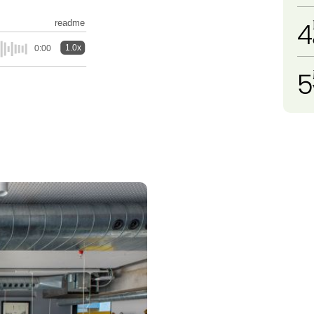
4
readme
1.0x
0:00
5