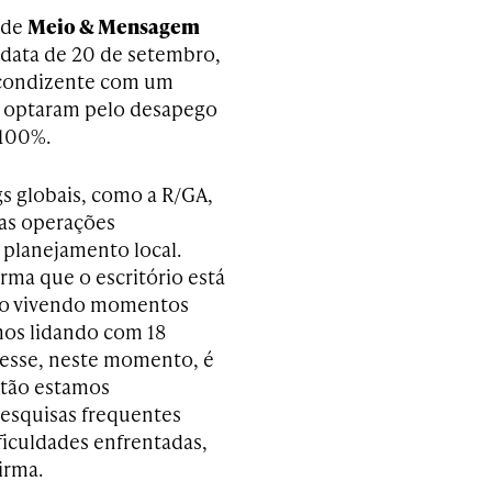
 de
Meio & Mensagem
 data de 20 de setembro,
e condizente com um
e, optaram pelo desapego
 100%.
s globais, como a R/GA,
 as operações
 planejamento local.
rma que o escritório está
stão vivendo momentos
mos lidando com 18
resse, neste momento, é
ntão estamos
esquisas frequentes
ficuldades enfrentadas,
irma.