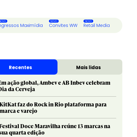
ngressos Maximídia
Convites WW
Retail Media
Recentes
Mais lidas
Em ação global, Ambev e AB Inbev celebram
Dia da Cerveja
KitKat faz do Rock in Rio plataforma para
marca e varejo
Festival Doce Maravilha reúne 13 marcas na
sua quarta edição