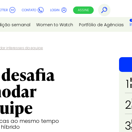
ETTER
CONTATO
LOGIN
ASSINE
I
dição semanal
Women to Watch
Portfólio de Agências
ar interesses da equipe
desafia
1
modar
quipe
2
ísicas ao mesmo tempo
3
híbrido