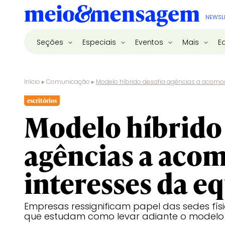
NEWSL
Seções
Especiais
Eventos
Mais
E
Início
▸
Comunicação
▸
Modelo híbrido desafia agências a acomod
escritórios
Modelo híbrido 
agências a aco
interesses da e
Empresas ressignificam papel das sedes f
que estudam como levar adiante o modelo 