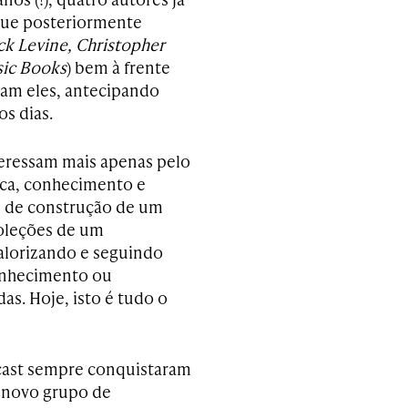
que posteriormente
ck Levine, Christopher
sic Books
) bem à frente
iam eles, antecipando
s dias.
teressam mais apenas pelo
oca, conhecimento e
as de construção de um
coleções de um
valorizando e seguindo
conhecimento ou
as. Hoje, isto é tudo o
dcast sempre conquistaram
m novo grupo de