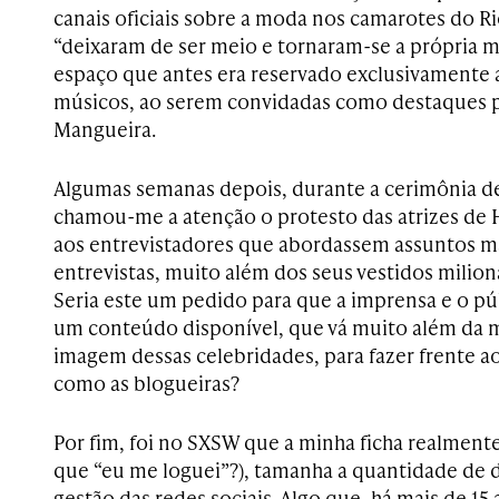
canais oficiais sobre a moda nos camarotes do Ri
“deixaram de ser meio e tornaram-se a própria
espaço que antes era reservado exclusivamente a 
músicos, ao serem convidadas como destaques pa
Mangueira.
Algumas semanas depois, durante a cerimônia d
chamou-me a atenção o protesto das atrizes de
aos entrevistadores que abordassem assuntos m
entrevistas, muito além dos seus vestidos mili
Seria este um pedido para que a imprensa e o p
um conteúdo disponível, que vá muito além da me
imagem dessas celebridades, para fazer frente a
como as blogueiras?
Por fim, foi no SXSW que a minha ficha realmente
que “eu me loguei”?), tamanha a quantidade de d
gestão das redes sociais. Algo que, há mais de 15 a