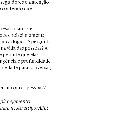
 seguidores e a atenção
 o conteúdo que
presas, marcas e
troca e relacionamento
nova lógica. A pergunta
na vida das pessoas? A
e permite que elas
angência e profundidade
priedade para conversar,
ersar com as pessoas?
e planejamento
ram neste artigo: Aline