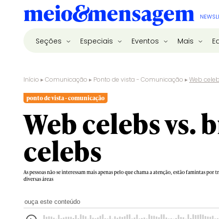
NEWSL
Seções
Especiais
Eventos
Mais
E
Início
▸
Comunicação
▸
Ponto de vista - Comunicação
▸
Web celeb
ponto de vista - comunicação
Web celebs vs. 
celebs
As pessoas não se interessam mais apenas pelo que chama a atenção, estão famintas por
diversas áreas
ouça este conteúdo