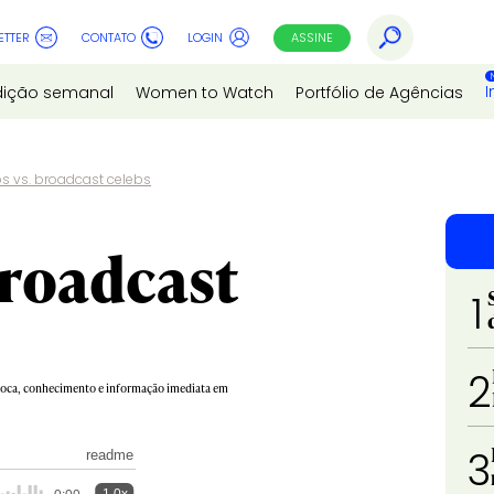
ETTER
CONTATO
LOGIN
ASSINE
I
dição semanal
Women to Watch
Portfólio de Agências
s vs. broadcast celebs
broadcast
1
2
 troca, conhecimento e informação imediata em
3
readme