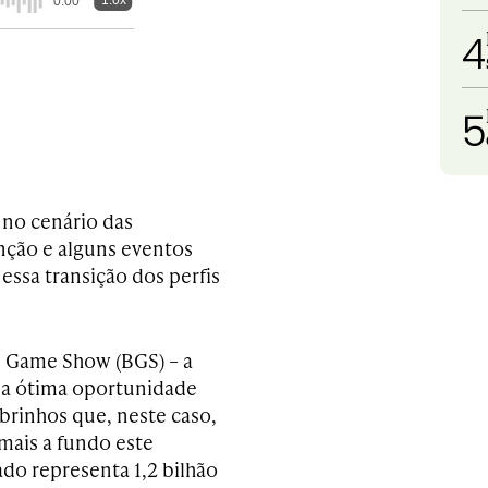
1.0x
0:00
4
5
 no cenário das
nção e alguns eventos
essa transição dos perfis
il Game Show (BGS) – a
uma ótima oportunidade
brinhos que, neste caso,
mais a fundo este
o representa 1,2 bilhão