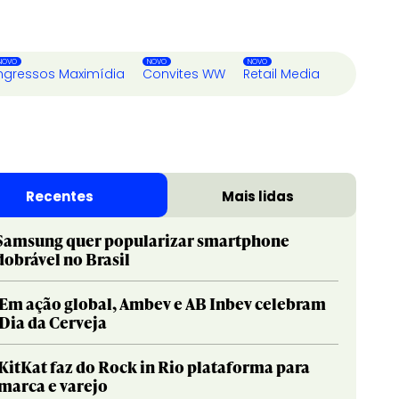
ngressos Maximídia
Convites WW
Retail Media
Recentes
Mais lidas
Samsung quer popularizar smartphone
dobrável no Brasil
Em ação global, Ambev e AB Inbev celebram
Dia da Cerveja
KitKat faz do Rock in Rio plataforma para
marca e varejo