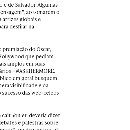
o e de Salvador. Algumas
 mensagem”, ao tomarem o
atrizes globais e
ra desfilar na
e premiação do Oscar,
 Hollywood que pediam
ais amplos em suas
onários – #ASKHERMORE.
úblico em geral busquem
ra visibilidade e da
o sucesso das web-celebs
 caiu (ou eu deveria dizer
ebates e palestras sobre
nos (!), quatro autores já