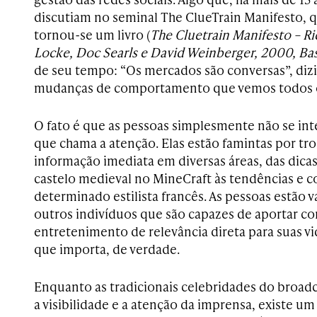
discutiam no seminal The ClueTrain Manifesto, 
tornou-se um livro (
The Cluetrain Manifesto – Ri
Locke, Doc Searls e David Weinberger, 2000, Ba
de seu tempo: “Os mercados são conversas”, diz
mudanças de comportamento que vemos todos o
O fato é que as pessoas simplesmente não se in
que chama a atenção. Elas estão famintas por tr
informação imediata em diversas áreas, das dic
castelo medieval no MineCraft às tendências e 
determinado estilista francês. As pessoas estão 
outros indivíduos que são capazes de aportar 
entretenimento de relevância direta para suas vid
que importa, de verdade.
Enquanto as tradicionais celebridades do broa
a visibilidade e a atenção da imprensa, existe u