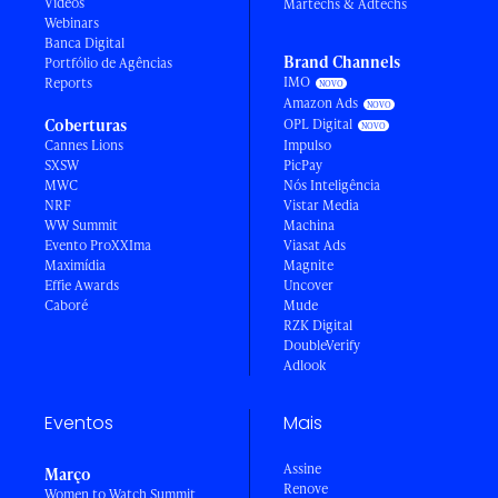
Vídeos
Martechs & Adtechs
Webinars
Banca Digital
Brand Channels
Portfólio de Agências
IMO
Reports
Amazon Ads
Coberturas
OPL Digital
Cannes Lions
Impulso
SXSW
PicPay
MWC
Nós Inteligência
NRF
Vistar Media
WW Summit
Machina
Evento ProXXIma
Viasat Ads
Maximídia
Magnite
Effie Awards
Uncover
Caboré
Mude
RZK Digital
DoubleVerify
Adlook
Eventos
Mais
Assine
Março
Renove
Women to Watch Summit