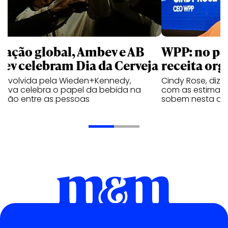
 ação global, Ambev e AB
WPP: no pr
bev celebram Dia da Cerveja
receita org
envolvida pela Wieden+Kennedy,
Cindy Rose, diz 
iativa celebra o papel da bebida na
com as estimati
exão entre as pessoas
sobem nesta qui