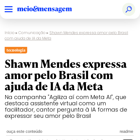
Início
▸
Comunicação
▸
Shawn Mendes expressa amor pelo Brasil
com ajuda de IA da Meta
tecnologia
Shawn Mendes expressa
amor pelo Brasil com
ajuda de IA da Meta
Na campanha "Agiliza aí com Meta AI", que
destaca assistente virtual como um
facilitador, cantor pergunta à IA formas de
expressar seu amor pelo Brasil
ouça este conteúdo
readme