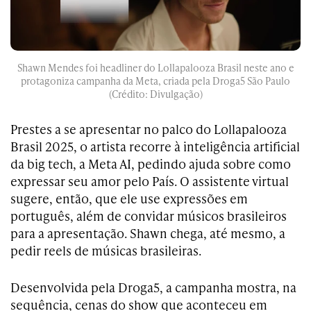
Shawn Mendes foi headliner do Lollapalooza Brasil neste ano e
protagoniza campanha da Meta, criada pela Droga5 São Paulo
(Crédito: Divulgação)
Prestes a se apresentar no palco do Lollapalooza
Brasil 2025, o artista recorre à inteligência artificial
da big tech, a Meta AI, pedindo ajuda sobre como
expressar seu amor pelo País. O assistente virtual
sugere, então, que ele use expressões em
português, além de convidar músicos brasileiros
para a apresentação. Shawn chega, até mesmo, a
pedir reels de músicas brasileiras.
Desenvolvida pela Droga5, a campanha mostra, na
sequência, cenas do show que aconteceu em