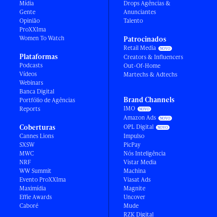
Mídia
Drops Agências &
Gente
Anunciantes
Opinião
Talento
ProXXIma
Women To Watch
Patrocinados
Retail Media
Plataformas
Creators & Influencers
Podcasts
Out-Of-Home
Vídeos
Martechs & Adtechs
Webinars
Banca Digital
Brand Channels
Portfólio de Agências
IMO
Reports
Amazon Ads
Coberturas
OPL Digital
Cannes Lions
Impulso
SXSW
PicPay
MWC
Nós Inteligência
NRF
Vistar Media
WW Summit
Machina
Evento ProXXIma
Viasat Ads
Maximídia
Magnite
Effie Awards
Uncover
Caboré
Mude
RZK Digital