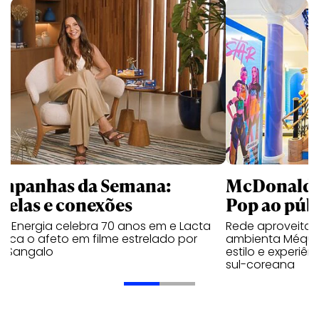
mpanhas da Semana:
McDonald’s 
trelas e conexões
Pop ao públ
a Energia celebra 70 anos em e Lacta
Rede aproveita
aca o afeto em filme estrelado por
ambienta Méqui 
te Sangalo
estilo e experiên
sul-coreana