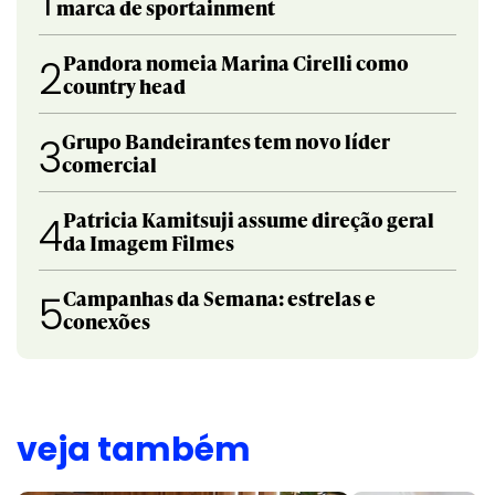
1
marca de sportainment
Pandora nomeia Marina Cirelli como
2
country head
Grupo Bandeirantes tem novo líder
3
comercial
Patricia Kamitsuji assume direção geral
4
da Imagem Filmes
Campanhas da Semana: estrelas e
5
conexões
veja também