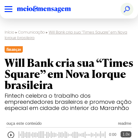
Início
▸
Comunicação
▸
Will Bank cria sua “Times Square” em Nova
Iorque brasileira
finanças
Will Bank cria sua “Times
Square” em Nova Iorque
brasileira
Fintech celebra o trabalho dos
empreendedores brasileiros e promove ação
especial em cidade do interior do Maranhão
ouça este conteúdo
readme
1.0x
0:00