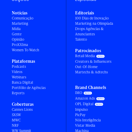
Notícias
Editoriais
Comunicação
100 Dias de Inovação
Marketing
Marketing na Olimpíada
Mídia
Drops Agências &
Gente
Anunciantes
Opinião
Talento
ProXXIma
Women To Watch
Patrocinados
Retail Media
Plataformas
Creators & Influencers
Podcasts
Out-Of-Home
Vídeos
Martechs & Adtechs
Webinars
Banca Digital
Brand Channels
Portfólio de Agências
IMO
Reports
Amazon Ads
Coberturas
OPL Digital
Cannes Lions
Impulso
SXSW
PicPay
MWC
Nós Inteligência
NRF
Vistar Media
WW Summit
Machina