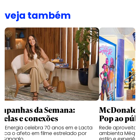
veja também
mpanhas da Semana:
McDonald’s 
trelas e conexões
Pop ao públ
a Energia celebra 70 anos em e Lacta
Rede aproveita
aca o afeto em filme estrelado por
ambienta Méqui 
te Sangalo
estilo e experiên