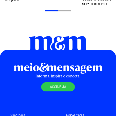
sul-coreana
Informa, inspira e conecta.
ASSINE JÁ
Seções
Especiais