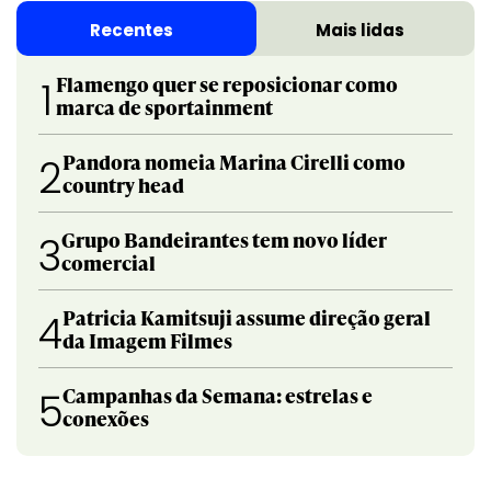
Recentes
Mais lidas
Flamengo quer se reposicionar como
1
marca de sportainment
Pandora nomeia Marina Cirelli como
2
country head
Grupo Bandeirantes tem novo líder
3
comercial
Patricia Kamitsuji assume direção geral
4
da Imagem Filmes
Campanhas da Semana: estrelas e
5
conexões