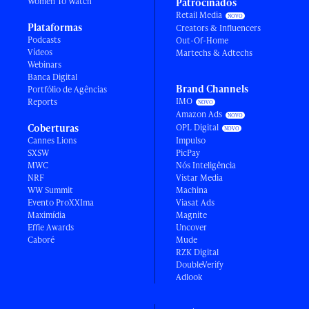
Women To Watch
Patrocinados
Retail Media
Plataformas
Creators & Influencers
Podcasts
Out-Of-Home
Vídeos
Martechs & Adtechs
Webinars
Banca Digital
Brand Channels
Portfólio de Agências
IMO
Reports
Amazon Ads
Coberturas
OPL Digital
Cannes Lions
Impulso
SXSW
PicPay
MWC
Nós Inteligência
NRF
Vistar Media
WW Summit
Machina
Evento ProXXIma
Viasat Ads
Maximídia
Magnite
Effie Awards
Uncover
Caboré
Mude
RZK Digital
DoubleVerify
Adlook