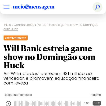
Início
▸
Comunicação
▸
Will Bank estreia game show no Domingão
com Huck
entretenimento
Will Bank estreia game
show no Domingão com
Huck
As "Willimpíadas" oferecem R$1 milhão ao
vencedor, e promovem educação financeira
com leveza
ouça este conteúdo
readme
1.0x
0:00