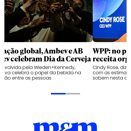
 ação global, Ambev e AB
WPP: no pr
bev celebram Dia da Cerveja
receita org
envolvida pela Wieden+Kennedy,
Cindy Rose, diz 
iativa celebra o papel da bebida na
com as estimati
exão entre as pessoas
sobem nesta qui