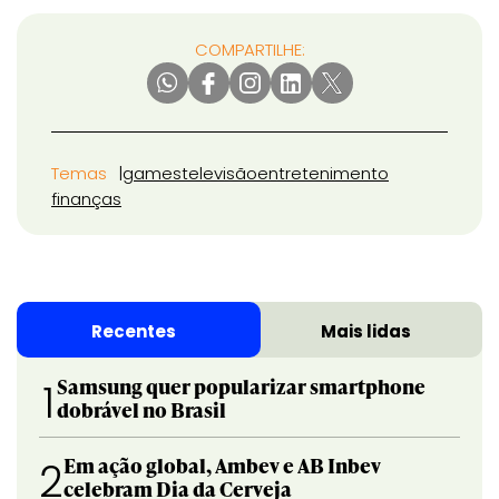
COMPARTILHE:
Temas
games
televisão
entretenimento
finanças
Recentes
Mais lidas
Samsung quer popularizar smartphone
1
dobrável no Brasil
Em ação global, Ambev e AB Inbev
2
celebram Dia da Cerveja