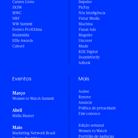
Cannes Lions
Impulso
SXSW
PicPay
MWC
Nós Inteligência
NRF
Vistar Media
WW Summit
Machina
Evento ProXXIma
Viasat Ads
Maximídia
Magnite
Effie Awards
Uncover
Caboré
Mude
RZK Digital
DoubleVerify
Adlook
Eventos
Mais
Assine
Março
Renove
Women to Watch Summit
Anuncie
Política de privacidade
Abril
Fale conosco
Mídia Master
Edição semanal
Maio
Women to Watch
Marketing Network Brasil
Portfólio de Agências