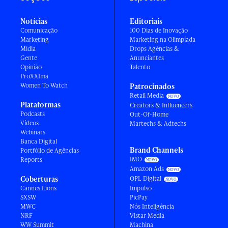
Notícias
Editoriais
Comunicação
100 Dias de Inovação
Marketing
Marketing na Olimpíada
Mídia
Drops Agências &
Gente
Anunciantes
Opinião
Talento
ProXXIma
Women To Watch
Patrocinados
Retail Media
Plataformas
Creators & Influencers
Podcasts
Out-Of-Home
Vídeos
Martechs & Adtechs
Webinars
Banca Digital
Brand Channels
Portfólio de Agências
IMO
Reports
Amazon Ads
Coberturas
OPL Digital
Cannes Lions
Impulso
SXSW
PicPay
MWC
Nós Inteligência
NRF
Vistar Media
WW Summit
Machina