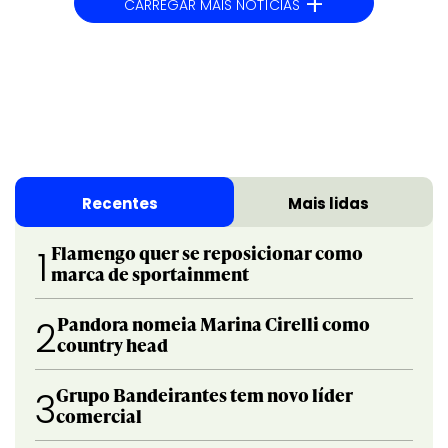
+
CARREGAR MAIS NOTÍCIAS
Recentes
Mais lidas
Flamengo quer se reposicionar como
1
marca de sportainment
Pandora nomeia Marina Cirelli como
2
country head
Grupo Bandeirantes tem novo líder
3
comercial