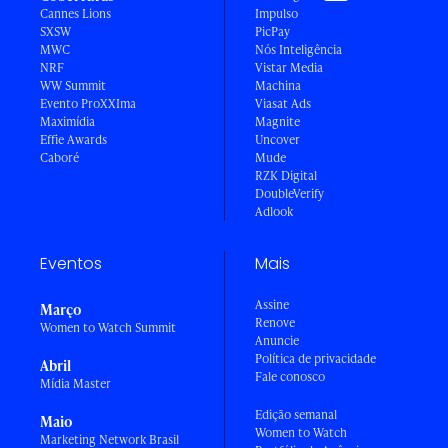
Cannes Lions
Impulso
SXSW
PicPay
MWC
Nós Inteligência
NRF
Vistar Media
WW Summit
Machina
Evento ProXXIma
Viasat Ads
Maximídia
Magnite
Effie Awards
Uncover
Caboré
Mude
RZK Digital
DoubleVerify
Adlook
Eventos
Mais
Assine
Março
Renove
Women to Watch Summit
Anuncie
Política de privacidade
Abril
Fale conosco
Mídia Master
Edição semanal
Maio
Women to Watch
Marketing Network Brasil