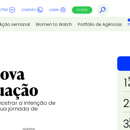
ETTER
CONTATO
LOGIN
ASSINE
I
dição semanal
Women to Watch
Portfólio de Agências
nova
1
tuação
2
ostrar a intenção de
sua jornada de
3
readme