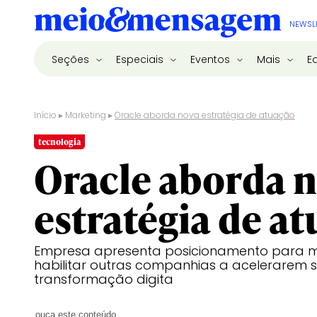
NEWSL
Seções
Especiais
Eventos
Mais
E
Início
▸
Marketing
▸
Oracle aborda nova estratégia de atuação
tecnologia
Oracle aborda 
estratégia de a
Empresa apresenta posicionamento para m
habilitar outras companhias a acelerarem 
transformação digita
ouça este conteúdo