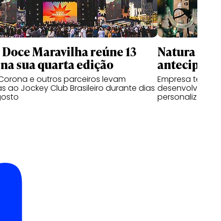
l Doce Maravilha reúne 13
Natura usa 
na sua quarta edição
antecipar f
Corona e outros parceiros levam
Empresa testa p
as ao Jockey Club Brasileiro durante dias
desenvolvem pe
gosto
personalizadas a