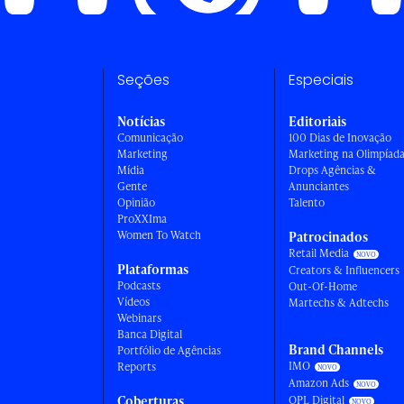
Seções
Especiais
Notícias
Editoriais
Comunicação
100 Dias de Inovação
Marketing
Marketing na Olimpíad
Mídia
Drops Agências &
Gente
Anunciantes
Opinião
Talento
ProXXIma
Women To Watch
Patrocinados
Retail Media
Plataformas
Creators & Influencers
Podcasts
Out-Of-Home
Vídeos
Martechs & Adtechs
Webinars
Banca Digital
Brand Channels
Portfólio de Agências
IMO
Reports
Amazon Ads
Coberturas
OPL Digital