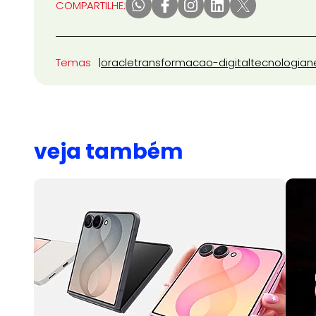
COMPARTILHE:
Temas
oracle
transformacao-digital
tecnologia
n
veja também