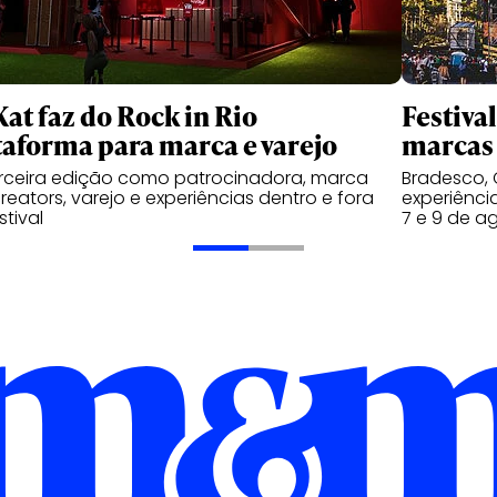
Kat faz do Rock in Rio
Festiva
taforma para marca e varejo
marcas 
rceira edição como patrocinadora, marca
Bradesco, 
reators, varejo e experiências dentro e fora
experiênci
stival
7 e 9 de a