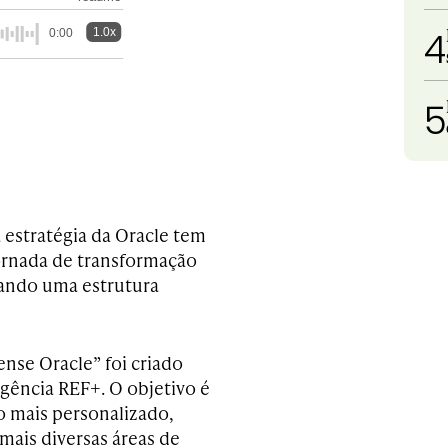
4
1.0x
0:00
5
 estratégia da Oracle tem
jornada de transformação
riando uma estrutura
nse Oracle” foi criado
gência REF+. O objetivo é
o mais personalizado,
ais diversas áreas de