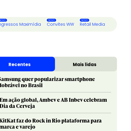
ngressos Maximídia
Convites WW
Retail Media
Recentes
Mais lidas
Samsung quer popularizar smartphone
dobrável no Brasil
Em ação global, Ambev e AB Inbev celebram
Dia da Cerveja
KitKat faz do Rock in Rio plataforma para
marca e varejo