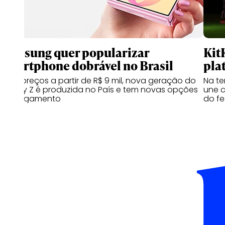
Samsung quer popularizar
Kit
smartphone dobrável no Brasil
pla
Com preços a partir de R$ 9 mil, nova geração do
Na te
Galaxy Z é produzida no País e tem novas opções
une c
de pagamento
do fe