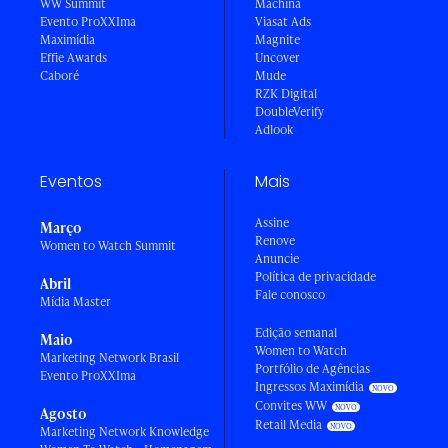
WW Summit
Machina
Evento ProXXIma
Viasat Ads
Maximídia
Magnite
Effie Awards
Uncover
Caboré
Mude
RZK Digital
DoubleVerify
Adlook
Eventos
Mais
Assine
Março
Renove
Women to Watch Summit
Anuncie
Política de privacidade
Abril
Fale conosco
Mídia Master
Edição semanal
Maio
Women to Watch
Marketing Network Brasil
Portfólio de Agências
Evento ProXXIma
Ingressos Maximídia
Convites WW
Agosto
Retail Media
Marketing Network Knowledge