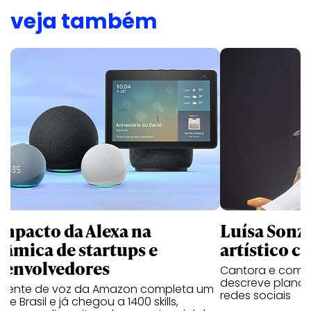
veja também
impacto da Alexa na
Luísa Sonza
nâmica de startups e
artístico c
senvolvedores
Cantora e compo
descreve planos
istente de voz da Amazon completa um
redes sociais
de Brasil e já chegou a 1400 skills,