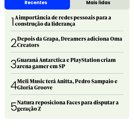
Recentes
Mais lidas
A importância de redes pessoais para a
1
construção da liderança
Depois da Grapa, Dreamers adiciona Oma
2
Creators
Guaraná Antarctica e PlayStation criam
3
arena gamer em SP
Meli Music terá Anitta, Pedro Sampaio e
4
Gloria Groove
Natura reposiciona Faces para disputar a
5
geração Z