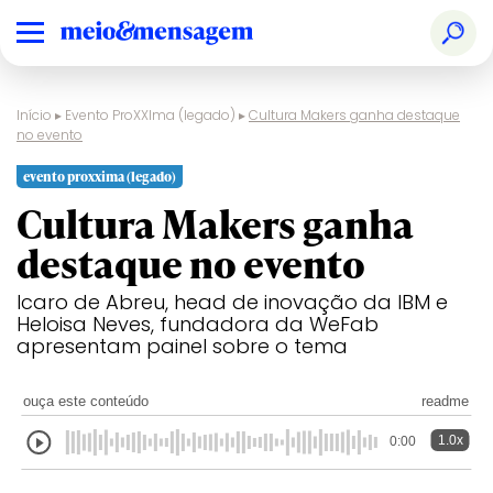
Início
▸
Evento ProXXIma (legado)
▸
Cultura Makers ganha destaque
no evento
evento proxxima (legado)
Cultura Makers ganha
destaque no evento
Icaro de Abreu, head de inovação da IBM e
Heloisa Neves, fundadora da WeFab
apresentam painel sobre o tema
ouça este conteúdo
readme
1.0x
0:00