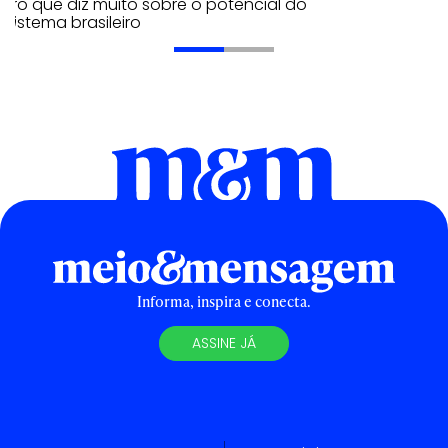
ero que diz muito sobre o potencial do
sistema brasileiro
Informa, inspira e conecta.
ASSINE JÁ