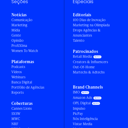
Seções
Especiais
Notícias
Editoriais
Comunicação
100 Dias de Inovação
Marketing
Marketing na Olimpíada
Mídia
Drops Agências &
Gente
Anunciantes
Opinião
Talento
ProXXIma
Women To Watch
Patrocinados
Retail Media
Plataformas
Creators & Influencers
Podcasts
Out-Of-Home
Vídeos
Martechs & Adtechs
Webinars
Banca Digital
Brand Channels
Portfólio de Agências
IMO
Reports
Amazon Ads
Coberturas
OPL Digital
Cannes Lions
Impulso
SXSW
PicPay
MWC
Nós Inteligência
NRF
Vistar Media