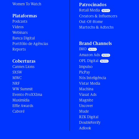
Women To Watch
Patrocinados
Retail Media
Plataformas
Creators & Influencers
Podcasts
Out-Of-Home
Vídeos
Martechs & Adtechs
Webinars
Banca Digital
Brand Channels
Portfólio de Agências
IMO
Reports
Amazon Ads
Coberturas
OPL Digital
Cannes Lions
Impulso
SXSW
PicPay
MWC
Nós Inteligência
NRF
Vistar Media
WW Summit
Machina
Evento ProXXIma
Viasat Ads
Maximídia
Magnite
Effie Awards
Uncover
Caboré
Mude
RZK Digital
DoubleVerify
Adlook