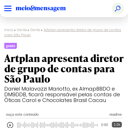
Início
▸
Gente
▸
Gente
▸
Artplan apresenta diretor de grupo de contas
para São Paulo
gente
Artplan apresenta diretor
de grupo de contas para
São Paulo
Daniel Malavazzi Mariotto, ex AlmapBBDO e
DM9DDB, ficará responsável pelas contas de
Óticas Carol e Chocolates Brasil Cacau
ouça este conteúdo
readme
1.0x
0:00