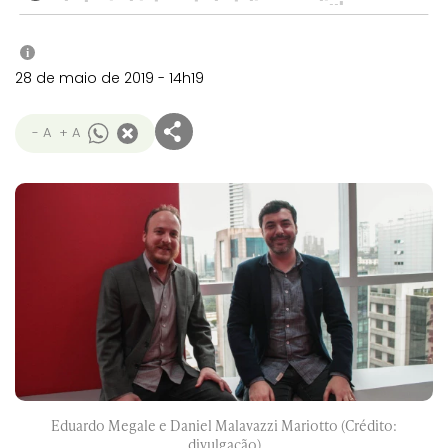
i
28 de maio de 2019 - 14h19
- A
+ A
Eduardo Megale e Daniel Malavazzi Mariotto (Crédito:
divulgação)