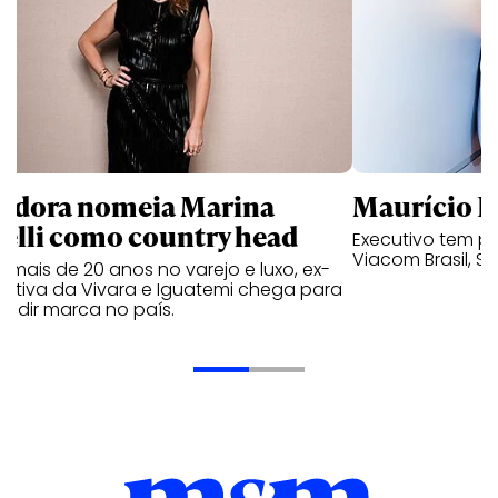
ndora nomeia Marina
Maurício K
relli como country head
Executivo tem pa
Viacom Brasil, So
mais de 20 anos no varejo e luxo, ex-
cutiva da Vivara e Iguatemi chega para
andir marca no país.