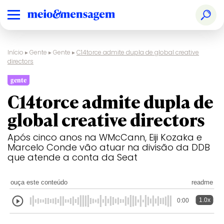
Início
▸
Gente
▸
Gente
▸
C14torce admite dupla de global creative
directors
gente
C14torce admite dupla de
global creative directors
Após cinco anos na WMcCann, Eiji Kozaka e
Marcelo Conde vão atuar na divisão da DDB
que atende a conta da Seat
ouça este conteúdo
readme
1.0x
0:00