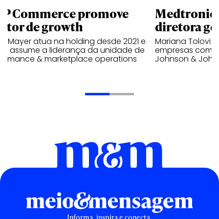
P Commerce promove
Medtronic 
retor de growth
diretora ge
no Mayer atua na holding desde 2021 e
Mariana Tolovi 
ra assume a liderança da unidade de
empresas como A
formance & marketplace operations
Johnson & John
Informa, inspira e conecta.