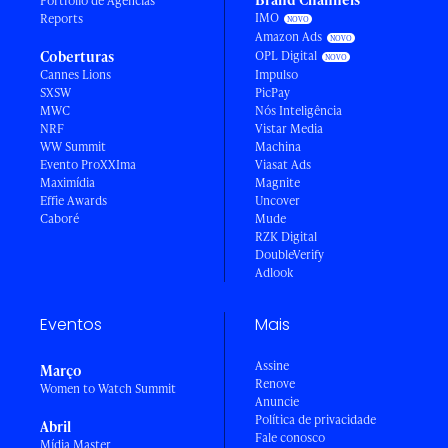
Portfólio de Agências
IMO
Reports
Amazon Ads
Coberturas
OPL Digital
Cannes Lions
Impulso
SXSW
PicPay
MWC
Nós Inteligência
NRF
Vistar Media
WW Summit
Machina
Evento ProXXIma
Viasat Ads
Maximídia
Magnite
Effie Awards
Uncover
Caboré
Mude
RZK Digital
DoubleVerify
Adlook
Eventos
Mais
Assine
Março
Renove
Women to Watch Summit
Anuncie
Política de privacidade
Abril
Fale conosco
Mídia Master