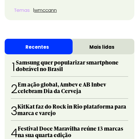
Temas
wmccann
Recentes
Mais lidas
Samsung quer popularizar smartphone
1
dobrável no Brasil
Em ação global, Ambev e AB Inbev
2
celebram Dia da Cerveja
KitKat faz do Rock in Rio plataforma para
3
marca e varejo
Festival Doce Maravilha reúne 13 marcas
4
na sua quarta edição