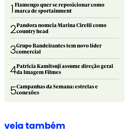
Flamengo quer se reposicionar como
1
marca de sportainment
Pandora nomeia Marina Cirelli como
2
country head
Grupo Bandeirantes tem novo líder
3
comercial
Patricia Kamitsuji assume direção geral
4
da Imagem Filmes
Campanhas da Semana: estrelas e
5
conexões
veja também