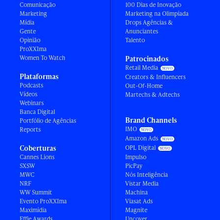
Comunicação
100 Dias de Inovação
Marketing
Marketing na Olimpíada
Mídia
Drops Agências &
Gente
Anunciantes
Opinião
Talento
ProXXIma
Women To Watch
Patrocinados
Retail Media
Plataformas
Creators & Influencers
Podcasts
Out-Of-Home
Vídeos
Martechs & Adtechs
Webinars
Banca Digital
Brand Channels
Portfólio de Agências
IMO
Reports
Amazon Ads
Coberturas
OPL Digital
Cannes Lions
Impulso
SXSW
PicPay
MWC
Nós Inteligência
NRF
Vistar Media
WW Summit
Machina
Evento ProXXIma
Viasat Ads
Maximídia
Magnite
Effie Awards
Uncover