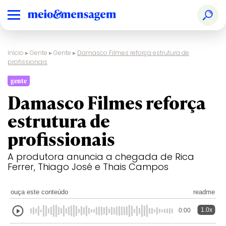
Início
▸
Gente
▸
Gente
▸
Damasco Filmes reforça estrutura de
profissionais
gente
Damasco Filmes reforça
estrutura de
profissionais
A produtora anuncia a chegada de Rica
Ferrer, Thiago José e Thais Campos
ouça este conteúdo
readme
1.0x
0:00