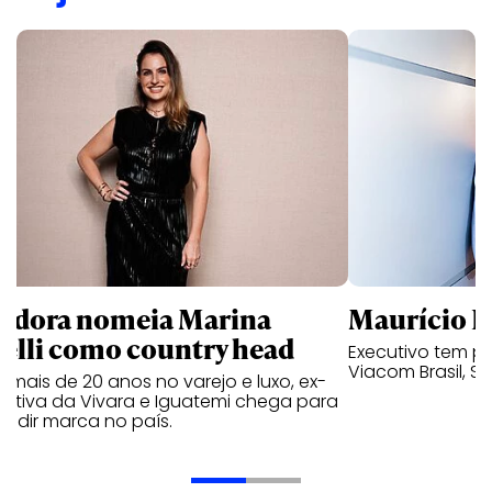
ndora nomeia Marina
Maurício K
relli como country head
Executivo tem pa
Viacom Brasil, So
mais de 20 anos no varejo e luxo, ex-
cutiva da Vivara e Iguatemi chega para
andir marca no país.