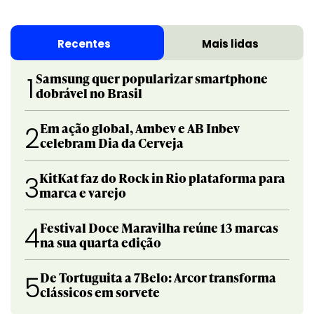
Recentes
Mais lidas
Samsung quer popularizar smartphone
1
dobrável no Brasil
Em ação global, Ambev e AB Inbev
2
celebram Dia da Cerveja
KitKat faz do Rock in Rio plataforma para
3
marca e varejo
Festival Doce Maravilha reúne 13 marcas
4
na sua quarta edição
De Tortuguita a 7Belo: Arcor transforma
5
clássicos em sorvete