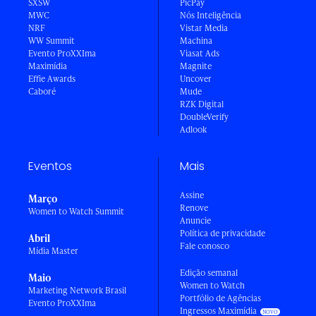
SXSW
PicPay
MWC
Nós Inteligência
NRF
Vistar Media
WW Summit
Machina
Evento ProXXIma
Viasat Ads
Maximídia
Magnite
Effie Awards
Uncover
Caboré
Mude
RZK Digital
DoubleVerify
Adlook
Eventos
Mais
Assine
Março
Renove
Women to Watch Summit
Anuncie
Política de privacidade
Abril
Fale conosco
Mídia Master
Edição semanal
Maio
Women to Watch
Marketing Network Brasil
Portfólio de Agências
Evento ProXXIma
Ingressos Maximídia