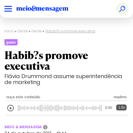
Início
▸
Gente
▸
Gente
▸
Habib?s promove executiva
gente
Habib?s promove
executiva
Flávia Drummond assume superintendência
de marketing
ouça este conteúdo
readme
1.0x
0:00
MEIO & MENSAGEM
i