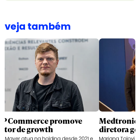
veja também
P Commerce promove
Medtronic 
retor de growth
diretora ge
no Mayer atua na holding desde 2021 e
Mariana Tolovi 