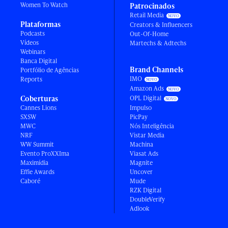
Women To Watch
Patrocinados
Retail Media
Plataformas
Creators & Influencers
Podcasts
Out-Of-Home
Vídeos
Martechs & Adtechs
Webinars
Banca Digital
Brand Channels
Portfólio de Agências
IMO
Reports
Amazon Ads
Coberturas
OPL Digital
Cannes Lions
Impulso
SXSW
PicPay
MWC
Nós Inteligência
NRF
Vistar Media
WW Summit
Machina
Evento ProXXIma
Viasat Ads
Maximídia
Magnite
Effie Awards
Uncover
Caboré
Mude
RZK Digital
DoubleVerify
Adlook