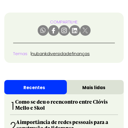
COMPARTILHE:
Temas
nubank
diversidade
finanças
Recentes
Mais lidas
Como se deu o reencontro entre Clóvis
1
Mello e Skol
A importância de redes pessoais para a
2
construção da liderança