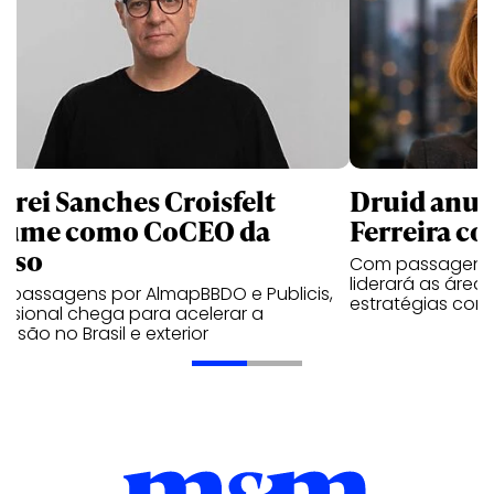
drei Sanches Croisfelt
Druid anun
sume como CoCEO da
Ferreira c
kso
Com passagens p
liderará as áreas
 passagens por AlmapBBDO e Publicis,
estratégias come
issional chega para acelerar a
nsão no Brasil e exterior