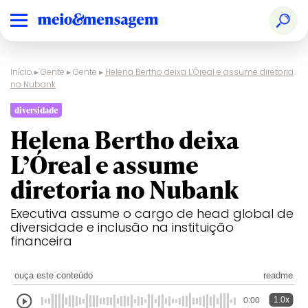
Início
▸
Gente
▸
Gente
▸
Helena Bertho deixa L’Óreal e assume diretoria
no Nubank
diversidade
Helena Bertho deixa
L’Óreal e assume
diretoria no Nubank
Executiva assume o cargo de head global de
diversidade e inclusão na instituição
financeira
ouça este conteúdo
readme
1.0x
0:00