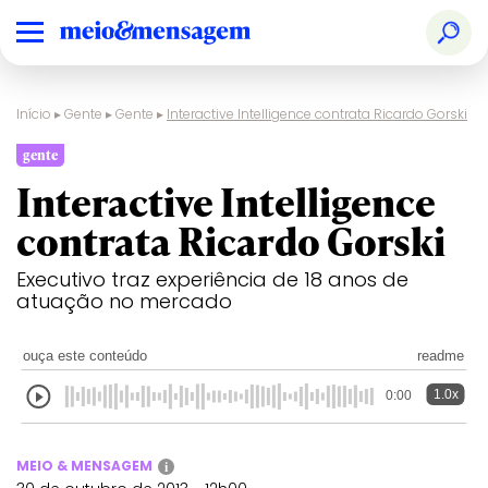
Início
▸
Gente
▸
Gente
▸
Interactive Intelligence contrata Ricardo Gorski
gente
Interactive Intelligence
contrata Ricardo Gorski
Executivo traz experiência de 18 anos de
atuação no mercado
ouça este conteúdo
readme
1.0x
0:00
MEIO & MENSAGEM
i