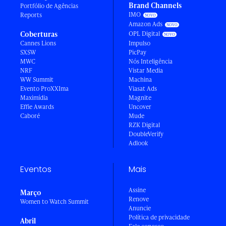
Brand Channels
Portfólio de Agências
IMO
Reports
Amazon Ads
Coberturas
OPL Digital
Cannes Lions
Impulso
SXSW
PicPay
MWC
Nós Inteligência
NRF
Vistar Media
WW Summit
Machina
Evento ProXXIma
Viasat Ads
Maximídia
Magnite
Effie Awards
Uncover
Caboré
Mude
RZK Digital
DoubleVerify
Adlook
Eventos
Mais
Assine
Março
Renove
Women to Watch Summit
Anuncie
Política de privacidade
Abril