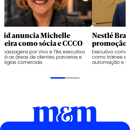
uid anuncia Michelle
Nestlé Bras
rreira como sócia e CCCO
promoção 
 passagens por Vivo e TIM, executiva
Executivo come
rará as áreas de clientes, parcerias e
como trainee e c
atégias comerciais
automação e tra