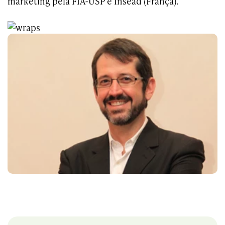
marketing pela FIA-USP e Insead (França).