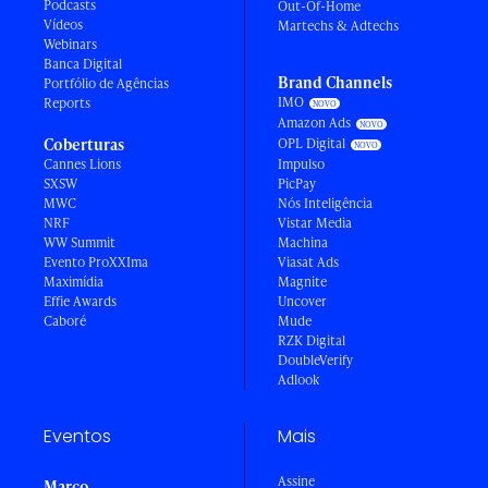
Podcasts
Out-Of-Home
Vídeos
Martechs & Adtechs
Webinars
Banca Digital
Brand Channels
Portfólio de Agências
IMO
Reports
Amazon Ads
Coberturas
OPL Digital
Cannes Lions
Impulso
SXSW
PicPay
MWC
Nós Inteligência
NRF
Vistar Media
WW Summit
Machina
Evento ProXXIma
Viasat Ads
Maximídia
Magnite
Effie Awards
Uncover
Caboré
Mude
RZK Digital
DoubleVerify
Adlook
Eventos
Mais
Assine
Março