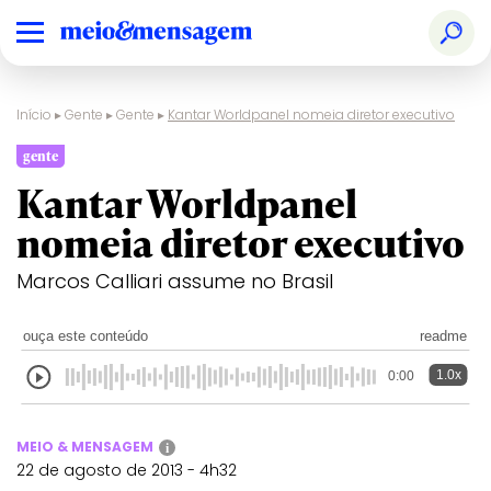
Início
▸
Gente
▸
Gente
▸
Kantar Worldpanel nomeia diretor executivo
gente
Kantar Worldpanel
nomeia diretor executivo
Marcos Calliari assume no Brasil
ouça este conteúdo
readme
1.0x
0:00
MEIO & MENSAGEM
i
22 de agosto de 2013 - 4h32