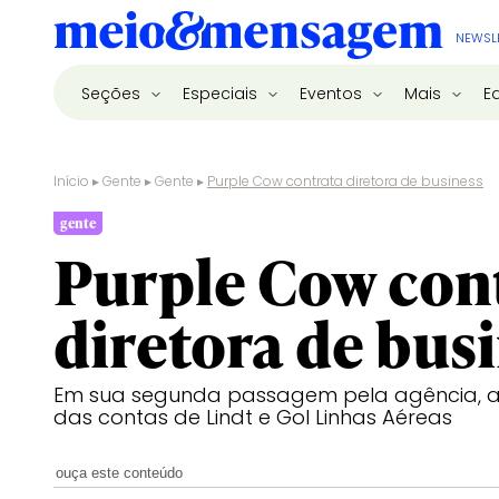
NEWSL
Seções
Especiais
Eventos
Mais
E
Início
▸
Gente
▸
Gente
▸
Purple Cow contrata diretora de business
gente
Purple Cow con
diretora de bus
Em sua segunda passagem pela agência, a p
das contas de Lindt e Gol Linhas Aéreas
ouça este conteúdo