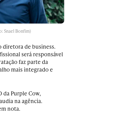
o: Snael Bonfim)
diretora de business.
ssional será responsável
ratação faz parte da
alho mais integrado e
O da Purple Cow,
audia na agência.
em nota.