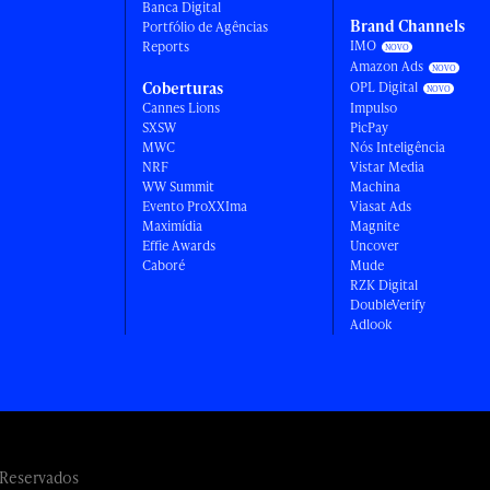
Banca Digital
Brand Channels
Portfólio de Agências
IMO
Reports
Amazon Ads
Coberturas
OPL Digital
Cannes Lions
Impulso
SXSW
PicPay
MWC
Nós Inteligência
NRF
Vistar Media
WW Summit
Machina
Evento ProXXIma
Viasat Ads
Maximídia
Magnite
Effie Awards
Uncover
Caboré
Mude
RZK Digital
DoubleVerify
Adlook
 Reservados