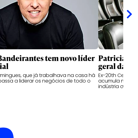
andeirantes tem novo líder
Patricia Ka
ial
geral da I
mingues, que já trabalhava na casa há
Ex-20th Century 
passa a liderar os negócios de todo o
acumula mais de
indústria audiov