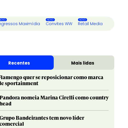
ngressos Maximídia
Convites WW
Retail Media
Recentes
Mais lidas
Flamengo quer se reposicionar como marca
de sportainment
Pandora nomeia Marina Cirelli como country
head
Grupo Bandeirantes tem novo líder
comercial