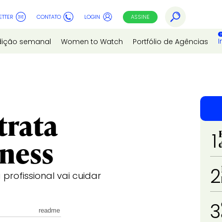
ETTER
CONTATO
LOGIN
ASSINE
I
dição semanal
Women to Watch
Portfólio de Agências
trata
1
iness
2
rofissional vai cuidar
3
readme