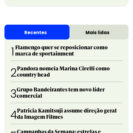
Recentes
Mais lidas
Flamengo quer se reposicionar como
1
marca de sportainment
Pandora nomeia Marina Cirelli como
2
country head
Grupo Bandeirantes tem novo líder
3
comercial
Patricia Kamitsuji assume direção geral
4
da Imagem Filmes
Campanhas da Semana: estrelas e