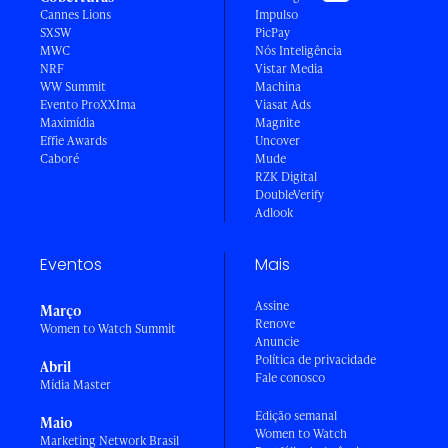
Cannes Lions
Impulso
SXSW
PicPay
MWC
Nós Inteligência
NRF
Vistar Media
WW Summit
Machina
Evento ProXXIma
Viasat Ads
Maximídia
Magnite
Effie Awards
Uncover
Caboré
Mude
RZK Digital
DoubleVerify
Adlook
Eventos
Mais
Assine
Março
Renove
Women to Watch Summit
Anuncie
Política de privacidade
Abril
Fale conosco
Mídia Master
Edição semanal
Maio
Women to Watch
Marketing Network Brasil