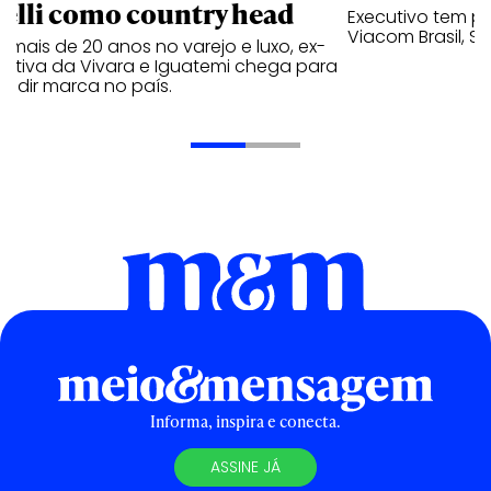
relli como country head
Executivo tem pa
Viacom Brasil, So
mais de 20 anos no varejo e luxo, ex-
cutiva da Vivara e Iguatemi chega para
andir marca no país.
Informa, inspira e conecta.
ASSINE JÁ