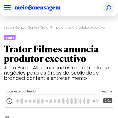
Início
▸
Gente
▸
Gente
▸
Trator Filmes anuncia produtor executivo
gente
Trator Filmes anuncia
produtor executivo
João Pedro Albuquerque estará à frente de
negócios para as áreas de publicidade,
branded content e entretenimento
ouça este conteúdo
readme
1.0x
0:00
i