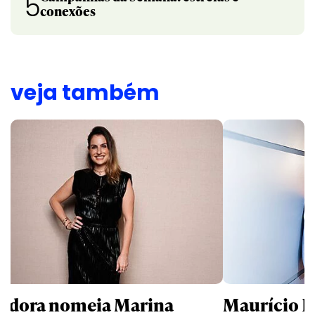
5
conexões
veja também
ndora nomeia Marina
Maurício K