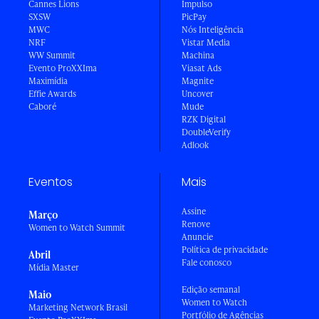
Cannes Lions
Impulso
SXSW
PicPay
MWC
Nós Inteligência
NRF
Vistar Media
WW Summit
Machina
Evento ProXXIma
Viasat Ads
Maximídia
Magnite
Effie Awards
Uncover
Caboré
Mude
RZK Digital
DoubleVerify
Adlook
Eventos
Mais
Assine
Março
Renove
Women to Watch Summit
Anuncie
Política de privacidade
Abril
Fale conosco
Mídia Master
Edição semanal
Maio
Women to Watch
Marketing Network Brasil
Portfólio de Agências