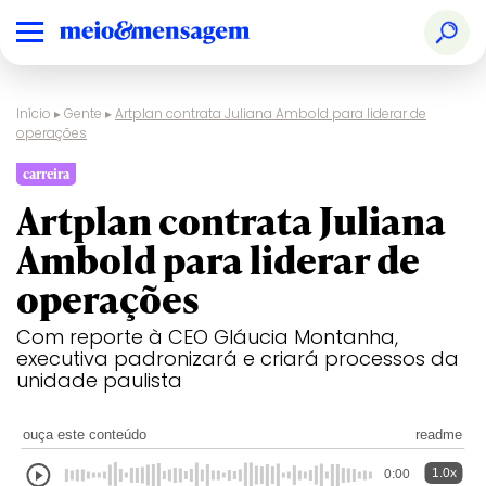
Início
▸
Gente
▸
Artplan contrata Juliana Ambold para liderar de
operações
carreira
Artplan contrata Juliana
Ambold para liderar de
operações
Com reporte à CEO Gláucia Montanha,
executiva padronizará e criará processos da
unidade paulista
ouça este conteúdo
readme
1.0x
0:00