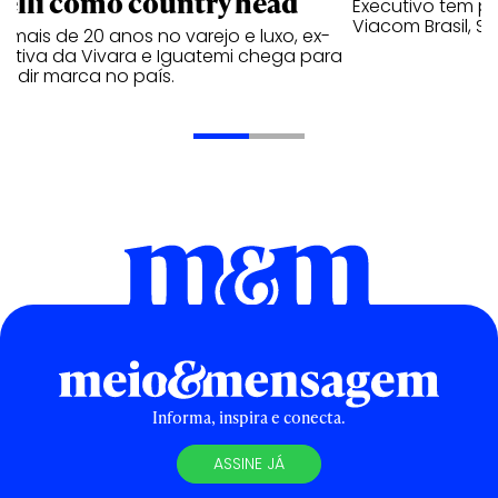
relli como country head
Executivo tem pa
Viacom Brasil, So
mais de 20 anos no varejo e luxo, ex-
cutiva da Vivara e Iguatemi chega para
andir marca no país.
Informa, inspira e conecta.
ASSINE JÁ