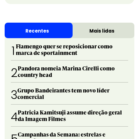
Recentes
Mais lidas
Flamengo quer se reposicionar como
1
marca de sportainment
Pandora nomeia Marina Cirelli como
2
country head
Grupo Bandeirantes tem novo líder
3
comercial
Patricia Kamitsuji assume direção geral
4
da Imagem Filmes
Campanhas da Semana: estrelas e