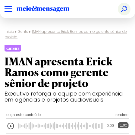
Início
▸
Gente
▸
IMAN apresenta Erick Ramos como gerente sênior de
projeto
carreira
IMAN apresenta Erick
Ramos como gerente
sênior de projeto
Executivo reforça a equipe com experiência
em agências e projetos audiovisuais
ouça este conteúdo
readme
1.0x
0:00