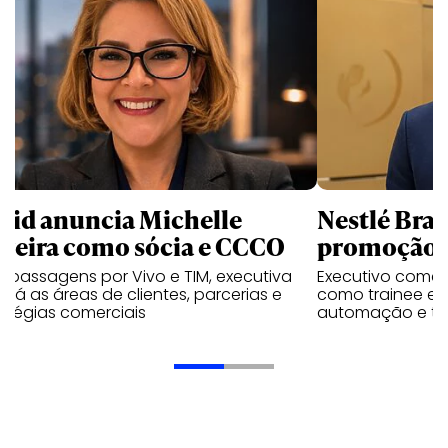
uid anuncia Michelle
Nestlé Bras
rreira como sócia e CCCO
promoção 
 passagens por Vivo e TIM, executiva
Executivo come
rará as áreas de clientes, parcerias e
como trainee e c
atégias comerciais
automação e tra