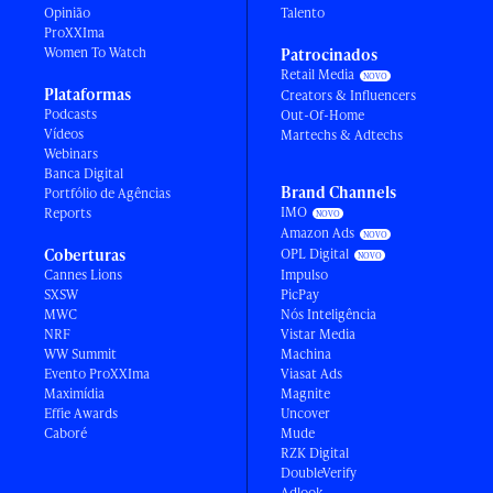
Opinião
Talento
ProXXIma
Women To Watch
Patrocinados
Retail Media
Plataformas
Creators & Influencers
Podcasts
Out-Of-Home
Vídeos
Martechs & Adtechs
Webinars
Banca Digital
Brand Channels
Portfólio de Agências
IMO
Reports
Amazon Ads
Coberturas
OPL Digital
Cannes Lions
Impulso
SXSW
PicPay
MWC
Nós Inteligência
NRF
Vistar Media
WW Summit
Machina
Evento ProXXIma
Viasat Ads
Maximídia
Magnite
Effie Awards
Uncover
Caboré
Mude
RZK Digital
DoubleVerify
Adlook