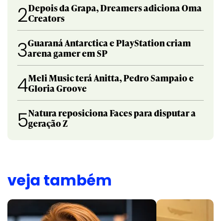
Depois da Grapa, Dreamers adiciona Oma
2
Creators
Guaraná Antarctica e PlayStation criam
3
arena gamer em SP
Meli Music terá Anitta, Pedro Sampaio e
4
Gloria Groove
Natura reposiciona Faces para disputar a
5
geração Z
veja também