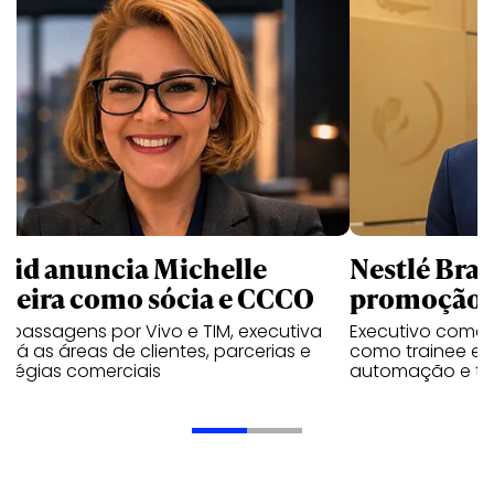
uid anuncia Michelle
Nestlé Bras
rreira como sócia e CCCO
promoção 
 passagens por Vivo e TIM, executiva
Executivo come
rará as áreas de clientes, parcerias e
como trainee e c
atégias comerciais
automação e tra