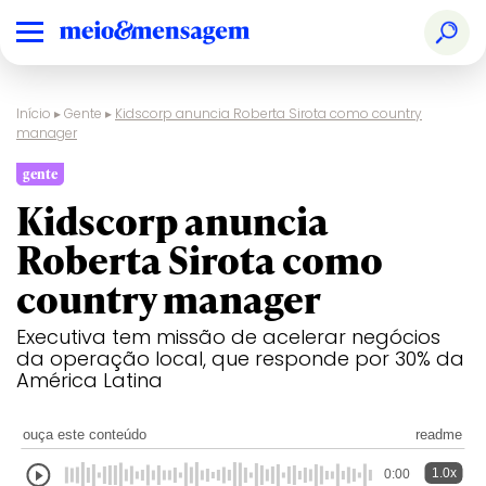
Início
▸
Gente
▸
Kidscorp anuncia Roberta Sirota como country
manager
gente
Kidscorp anuncia
Roberta Sirota como
country manager
Executiva tem missão de acelerar negócios
da operação local, que responde por 30% da
América Latina
ouça este conteúdo
readme
1.0x
0:00