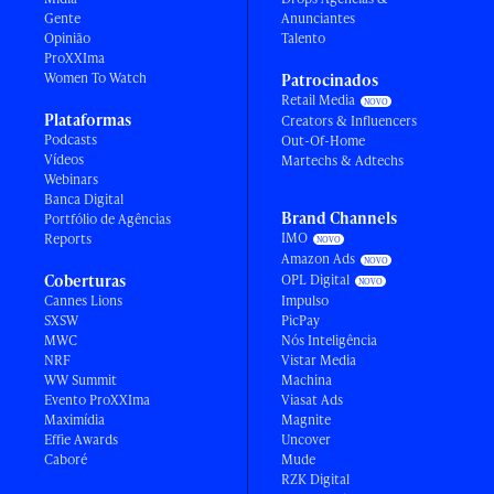
Gente
Anunciantes
Opinião
Talento
ProXXIma
Women To Watch
Patrocinados
Retail Media
Plataformas
Creators & Influencers
Podcasts
Out-Of-Home
Vídeos
Martechs & Adtechs
Webinars
Banca Digital
Brand Channels
Portfólio de Agências
IMO
Reports
Amazon Ads
Coberturas
OPL Digital
Cannes Lions
Impulso
SXSW
PicPay
MWC
Nós Inteligência
NRF
Vistar Media
WW Summit
Machina
Evento ProXXIma
Viasat Ads
Maximídia
Magnite
Effie Awards
Uncover
Caboré
Mude
RZK Digital