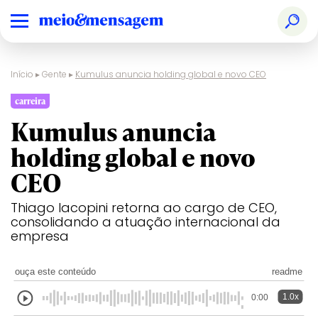
Início
▸
Gente
▸
Kumulus anuncia holding global e novo CEO
carreira
Kumulus anuncia
holding global e novo
CEO
Thiago Iacopini retorna ao cargo de CEO,
consolidando a atuação internacional da
empresa
ouça este conteúdo
readme
1.0x
0:00