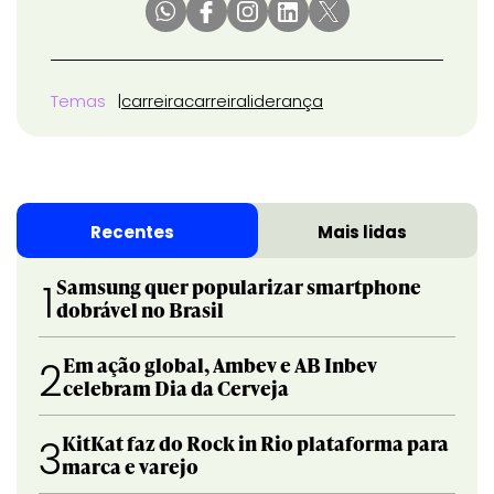
Temas
carreira
carreira
liderança
Recentes
Mais lidas
Samsung quer popularizar smartphone
1
dobrável no Brasil
Em ação global, Ambev e AB Inbev
2
celebram Dia da Cerveja
KitKat faz do Rock in Rio plataforma para
3
marca e varejo