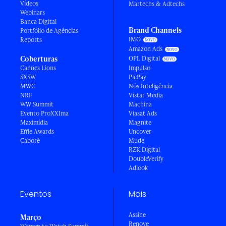
Vídeos
Martechs & Adtechs
Webinars
Banca Digital
Brand Channels
Portfólio de Agências
IMO
Reports
Amazon Ads
Coberturas
OPL Digital
Cannes Lions
Impulso
SXSW
PicPay
MWC
Nós Inteligência
NRF
Vistar Media
WW Summit
Machina
Evento ProXXIma
Viasat Ads
Maximídia
Magnite
Effie Awards
Uncover
Caboré
Mude
RZK Digital
DoubleVerify
Adlook
Eventos
Mais
Assine
Março
Renove