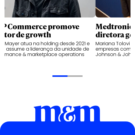
P Commerce promove
Medtronic 
retor de growth
diretora ge
no Mayer atua na holding desde 2021 e
Mariana Tolovi 
ra assume a liderança da unidade de
empresas como A
formance & marketplace operations
Johnson & John