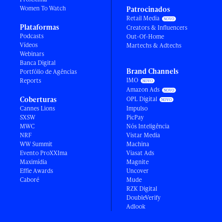
Women To Watch
Patrocinados
Retail Media
Plataformas
Creators & Influencers
Podcasts
Out-Of-Home
Vídeos
Martechs & Adtechs
Webinars
Banca Digital
Brand Channels
Portfólio de Agências
IMO
Reports
Amazon Ads
Coberturas
OPL Digital
Cannes Lions
Impulso
SXSW
PicPay
MWC
Nós Inteligência
NRF
Vistar Media
WW Summit
Machina
Evento ProXXIma
Viasat Ads
Maximídia
Magnite
Effie Awards
Uncover
Caboré
Mude
RZK Digital
DoubleVerify
Adlook