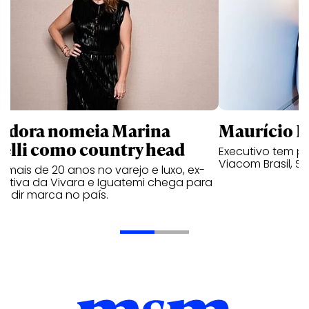
ndora nomeia Marina
Maurício K
relli como country head
Executivo tem pa
Viacom Brasil, So
mais de 20 anos no varejo e luxo, ex-
cutiva da Vivara e Iguatemi chega para
andir marca no país.