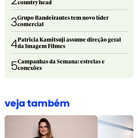
2
country head
Grupo Bandeirantes tem novo líder
3
comercial
Patricia Kamitsuji assume direção geral
4
da Imagem Filmes
Campanhas da Semana: estrelas e
5
conexões
veja também