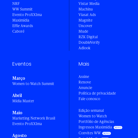
NRF
Vistar Media
WW Summit
Machina
Evento ProXXIma
Viasat Ads
Maximídia
Magnite
Effie Awards
Uncover
Caboré
Mude
RZK Digital
DoubleVerify
Adlook
Eventos
Mais
Assine
Março
Renove
Women to Watch Summit
Anuncie
Política de privacidade
Abril
Fale conosco
Mídia Master
Edição semanal
Maio
Women to Watch
Marketing Network Brasil
Portfólio de Agências
Evento ProXXIma
Ingressos Maximídia
Convites WW
Agosto