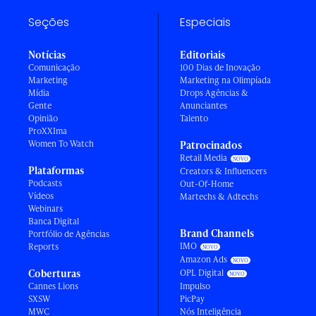
Seções
Especiais
Notícias
Editoriais
Comunicação
100 Dias de Inovação
Marketing
Marketing na Olimpíada
Mídia
Drops Agências &
Gente
Anunciantes
Opinião
Talento
ProXXIma
Women To Watch
Patrocinados
Retail Media
Plataformas
Creators & Influencers
Podcasts
Out-Of-Home
Vídeos
Martechs & Adtechs
Webinars
Banca Digital
Brand Channels
Portfólio de Agências
IMO
Reports
Amazon Ads
Coberturas
OPL Digital
Cannes Lions
Impulso
SXSW
PicPay
MWC
Nós Inteligência