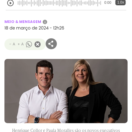
1.0x
0:00
MEIO & MENSAGEM
i
18 de março de 2024 - 12h26
- A
+ A
Henrique Collor e Paula Moralles são os novos executivos