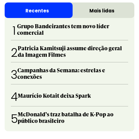
Recentes
Mais lidas
Grupo Bandeirantes tem novo líder
1
comercial
Patricia Kamitsuji assume direção geral
2
da Imagem Filmes
Campanhas da Semana: estrelas e
3
conexões
4
Maurício Kotait deixa Spark
McDonald’s traz batalha de K-Pop ao
5
público brasileiro