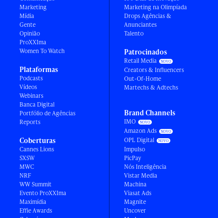
Marketing
Marketing na Olimpíada
Mídia
Drops Agências &
Gente
Anunciantes
Opinião
Talento
ProXXIma
Women To Watch
Patrocinados
Retail Media
Plataformas
Creators & Influencers
Podcasts
Out-Of-Home
Vídeos
Martechs & Adtechs
Webinars
Banca Digital
Brand Channels
Portfólio de Agências
IMO
Reports
Amazon Ads
Coberturas
OPL Digital
Cannes Lions
Impulso
SXSW
PicPay
MWC
Nós Inteligência
NRF
Vistar Media
WW Summit
Machina
Evento ProXXIma
Viasat Ads
Maximídia
Magnite
Effie Awards
Uncover