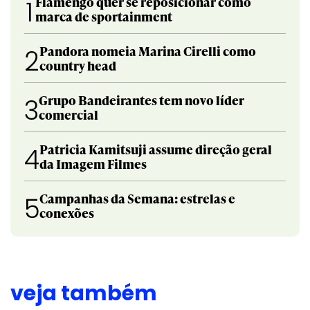
Flamengo quer se reposicionar como
1
marca de sportainment
Pandora nomeia Marina Cirelli como
2
country head
Grupo Bandeirantes tem novo líder
3
comercial
Patricia Kamitsuji assume direção geral
4
da Imagem Filmes
Campanhas da Semana: estrelas e
5
conexões
veja também