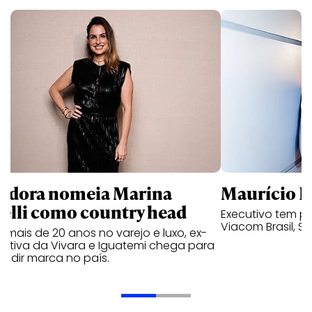
ndora nomeia Marina
Maurício K
relli como country head
Executivo tem pa
Viacom Brasil, So
mais de 20 anos no varejo e luxo, ex-
cutiva da Vivara e Iguatemi chega para
andir marca no país.