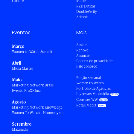
Caboré
Mude
RZK Digital
DoubleVerify
Adlook
Eventos
Mais
Assine
Março
Renove
Women to Watch Summit
Anuncie
Política de privacidade
Abril
Fale conosco
Mídia Master
Edição semanal
Maio
Women to Watch
Marketing Network Brasil
Portfólio de Agências
Evento ProXXIma
Ingressos Maximídia
Convites WW
Agosto
Retail Media
Marketing Network Knowledge
Women To Watch - Homenagem
Setembro
Maximídia