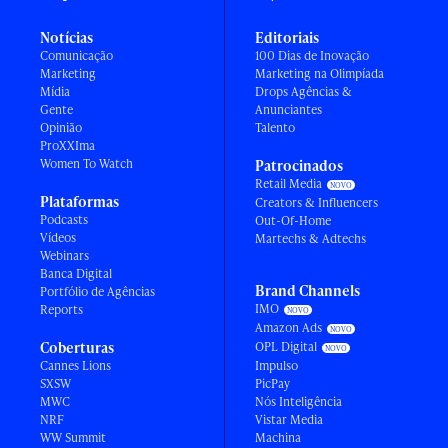
Notícias
Editoriais
Comunicação
100 Dias de Inovação
Marketing
Marketing na Olimpíada
Mídia
Drops Agências &
Gente
Anunciantes
Opinião
Talento
ProXXIma
Women To Watch
Patrocinados
Retail Media
Plataformas
Creators & Influencers
Podcasts
Out-Of-Home
Vídeos
Martechs & Adtechs
Webinars
Banca Digital
Brand Channels
Portfólio de Agências
IMO
Reports
Amazon Ads
Coberturas
OPL Digital
Cannes Lions
Impulso
SXSW
PicPay
MWC
Nós Inteligência
NRF
Vistar Media
WW Summit
Machina