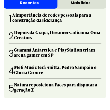
Recentes
Mais lidas
A importância de redes pessoais para a
1
construção da liderança
Depois da Grapa, Dreamers adiciona Oma
2
Creators
Guaraná Antarctica e PlayStation criam
3
arena gamer em SP
Meli Music terá Anitta, Pedro Sampaio e
4
Gloria Groove
Natura reposiciona Faces para disputar a
5
geração Z