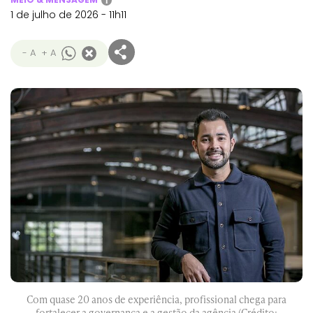
i
1 de julho de 2026 - 11h11
- A
+ A
Com quase 20 anos de experiência, profissional chega para
fortalecer a governança e a gestão da agência (Crédito: