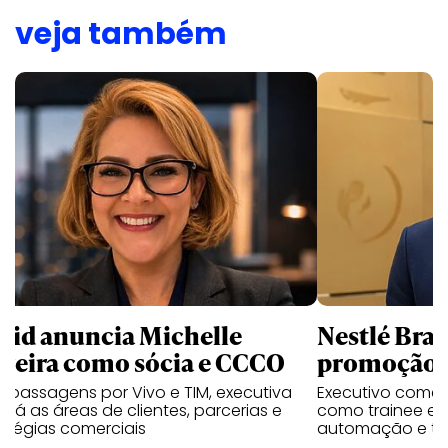
veja também
uid anuncia Michelle
Nestlé Bras
rreira como sócia e CCCO
promoção 
 passagens por Vivo e TIM, executiva
Executivo come
rará as áreas de clientes, parcerias e
como trainee e c
atégias comerciais
automação e tra