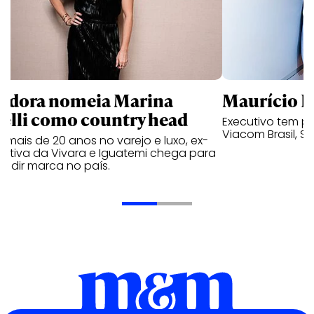
ndora nomeia Marina
Maurício K
relli como country head
Executivo tem pa
Viacom Brasil, So
mais de 20 anos no varejo e luxo, ex-
cutiva da Vivara e Iguatemi chega para
andir marca no país.