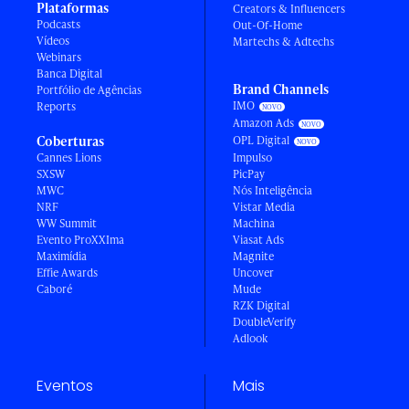
Plataformas
Creators & Influencers
Podcasts
Out-Of-Home
Vídeos
Martechs & Adtechs
Webinars
Banca Digital
Brand Channels
Portfólio de Agências
IMO
Reports
Amazon Ads
Coberturas
OPL Digital
Cannes Lions
Impulso
SXSW
PicPay
MWC
Nós Inteligência
NRF
Vistar Media
WW Summit
Machina
Evento ProXXIma
Viasat Ads
Maximídia
Magnite
Effie Awards
Uncover
Caboré
Mude
RZK Digital
DoubleVerify
Adlook
Eventos
Mais