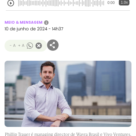
1.0x
0:00
MEIO & MENSAGEM
i
10 de junho de 2024 - 14h37
- A
+ A
Phillip Trauer é managing director de Wayra Brasil e Vivo Ventures,