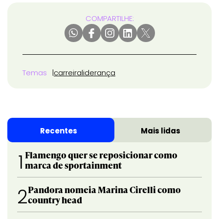
COMPARTILHE:
Temas
carreira
liderança
Recentes
Mais lidas
Flamengo quer se reposicionar como
1
marca de sportainment
Pandora nomeia Marina Cirelli como
2
country head