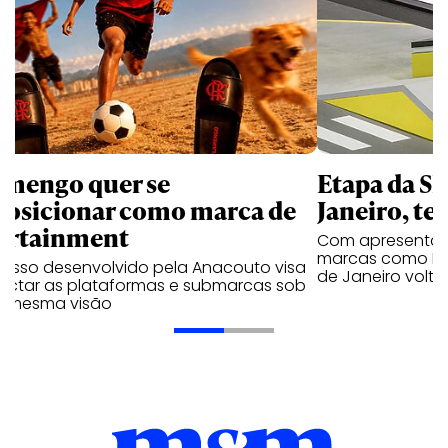
amengo quer se
Etapa da SL
posicionar como marca de
Janeiro, te
ortainment
Com apresentaçã
marcas como Hei
cesso desenvolvido pela Anacouto visa
de Janeiro volta
ectar as plataformas e submarcas sob
 mesma visão