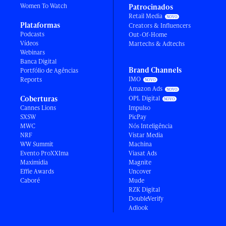
Women To Watch
Patrocinados
Retail Media
Plataformas
Creators & Influencers
Podcasts
Out-Of-Home
Vídeos
Martechs & Adtechs
Webinars
Banca Digital
Brand Channels
Portfólio de Agências
IMO
Reports
Amazon Ads
Coberturas
OPL Digital
Cannes Lions
Impulso
SXSW
PicPay
MWC
Nós Inteligência
NRF
Vistar Media
WW Summit
Machina
Evento ProXXIma
Viasat Ads
Maximídia
Magnite
Effie Awards
Uncover
Caboré
Mude
RZK Digital
DoubleVerify
Adlook