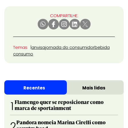
COMPARTILHE:
Temas
anvisa
jornada do consumidor
bebida
consumo
Recentes
Mais lidas
Flamengo quer se reposicionar como
1
marca de sportainment
Pandora nomeia Marina Cirelli como
2