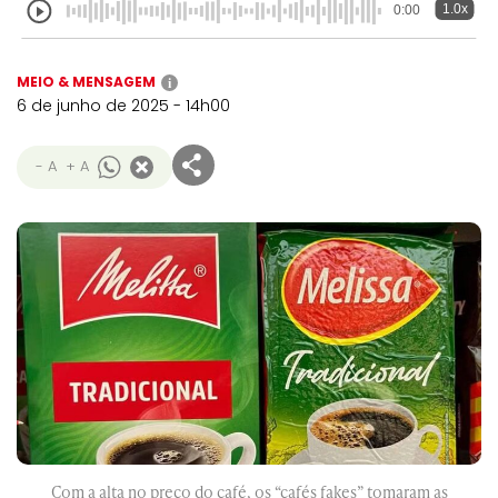
1.0x
0:00
MEIO & MENSAGEM
i
6 de junho de 2025 - 14h00
- A
+ A
Com a alta no preço do café, os “cafés fakes” tomaram as