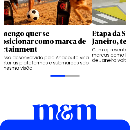
amengo quer se
Etapa da SL
posicionar como marca de
Janeiro, te
ortainment
Com apresentaçã
marcas como Hei
cesso desenvolvido pela Anacouto visa
de Janeiro volta
ectar as plataformas e submarcas sob
 mesma visão