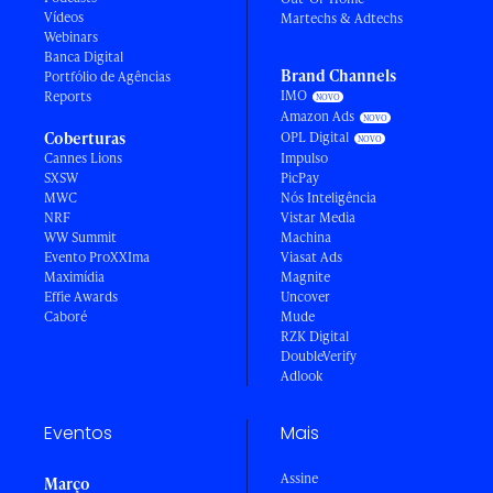
Vídeos
Martechs & Adtechs
Webinars
Banca Digital
Brand Channels
Portfólio de Agências
IMO
Reports
Amazon Ads
Coberturas
OPL Digital
Cannes Lions
Impulso
SXSW
PicPay
MWC
Nós Inteligência
NRF
Vistar Media
WW Summit
Machina
Evento ProXXIma
Viasat Ads
Maximídia
Magnite
Effie Awards
Uncover
Caboré
Mude
RZK Digital
DoubleVerify
Adlook
Eventos
Mais
Assine
Março