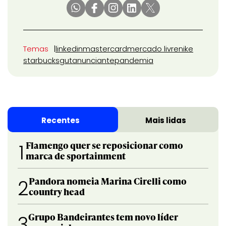
Temas
linkedin
mastercard
mercado livre
nike
starbucks
gut
anunciante
pandemia
Recentes
Mais lidas
Flamengo quer se reposicionar como
1
marca de sportainment
Pandora nomeia Marina Cirelli como
2
country head
Grupo Bandeirantes tem novo líder
3