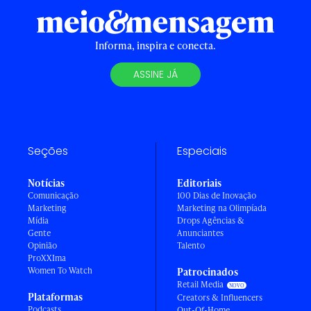
Informa, inspira e conecta.
ASSINE JÁ
Seções
Especiais
Notícias
Editoriais
Comunicação
100 Dias de Inovação
Marketing
Marketing na Olimpíada
Mídia
Drops Agências &
Gente
Anunciantes
Opinião
Talento
ProXXIma
Women To Watch
Patrocinados
Retail Media
Plataformas
Creators & Influencers
Podcasts
Out-Of-Home