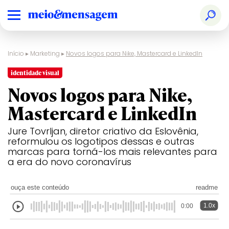
Início
▸
Marketing
▸
Novos logos para Nike, Mastercard e LinkedIn
identidade visual
Novos logos para Nike,
Mastercard e LinkedIn
Jure Tovrljan, diretor criativo da Eslovênia,
reformulou os logotipos dessas e outras
marcas para torná-los mais relevantes para
a era do novo coronavírus
ouça este conteúdo
readme
1.0x
0:00