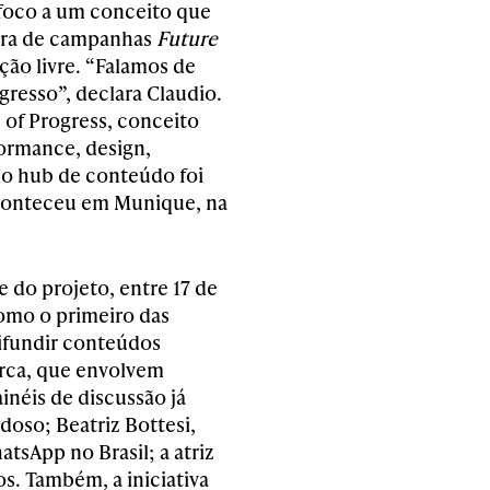
foco a um conceito que
tura de campanhas
Future
ção livre. “Falamos de
resso”, declara Claudio.
 of Progress, conceito
formance, design,
 do hub de conteúdo foi
aconteceu em Munique, na
e do projeto, entre 17 de
omo o primeiro das
difundir conteúdos
arca, que envolvem
inéis de discussão já
oso; Beatriz Bottesi,
tsApp no Brasil; a atriz
s. Também, a iniciativa