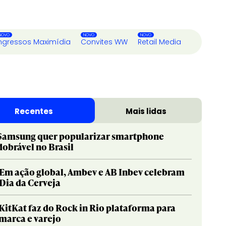
ngressos Maximídia
Convites WW
Retail Media
Recentes
Mais lidas
Samsung quer popularizar smartphone
dobrável no Brasil
Em ação global, Ambev e AB Inbev celebram
Dia da Cerveja
KitKat faz do Rock in Rio plataforma para
marca e varejo