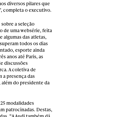
s diversos pilares que
”, completa o executivo.
 sobre a seleção
o de uma websérie, feita
e algumas das atletas,
 superam todos os dias
entado, esporte ainda
ês anos até Paris, as
de discussões
ca. A coletiva de
 a presença das
, além do presidente da
s 25 modalidades
am patrocinadas. Destas,
vadas. “A Audi também dá