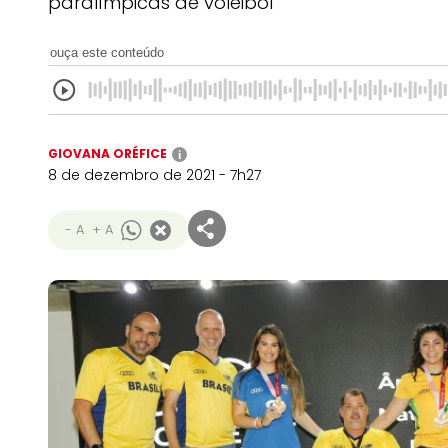
paralímpicas de voleibol
ouça este conteúdo
GIOVANA ORÉFICE
i
8 de dezembro de 2021 - 7h27
- A
+ A