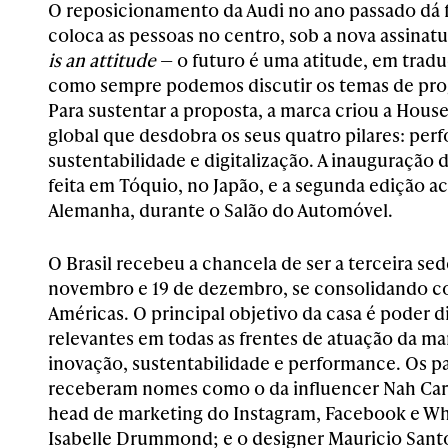
O reposicionamento da Audi no ano passado dá 
coloca as pessoas no centro, sob a nova assina
is an attitude
— o futuro é uma atitude, em tradu
como sempre podemos discutir os temas de prog
Para sustentar a proposta, a marca criou a House
global que desdobra os seus quatro pilares: per
sustentabilidade e digitalização. A inauguração
feita em Tóquio, no Japão, e a segunda edição 
Alemanha, durante o Salão do Automóvel.
O Brasil recebeu a chancela de ser a terceira sed
novembro e 19 de dezembro, se consolidando c
Américas. O principal objetivo da casa é poder 
relevantes em todas as frentes de atuação da m
inovação, sustentabilidade e performance. Os pa
receberam nomes como o da influencer Nah Card
head de marketing do Instagram, Facebook e Wha
Isabelle Drummond; e o designer Mauricio Santo