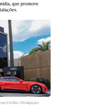
 mídia, que promove
talações.
opa (Crédito: DIvulgação)