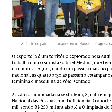
Anúncio do patrocínio aconteceu na House of Progress da
O esporte já é um território explorado pela Audi 
trabalha com o surfista Gabriel Medina, que te
da empresa. Agora, dando um passo a mais no pa
nacional, as quatro argolas passam a estampar o
feminina e masculina de vôlei sentado.
A ação foi anunciada na sexta-feira,
3, data em q
Nacional das Pessoas com Deficiência. O aporte 
mil, sendo R$ 250 mil anuais até a Olimpíada de 