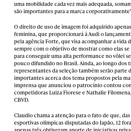
uma mobilidade cada vez mais adequada, somamo
são importantes para a marca corporativamente
O direito de uso de imagem foi adquirido apenas
feminina, que proporcionará à Audi o lançament
pela agência Forte, que visa acompanhar a vida d
sempre com o objetivo de mostrar como elas se
para conseguir uma alta performance no vôlei s
pouco difundido no Brasil. Ainda, ao longo dos tr
representantes da seleção também serão parte 
importantes acerca dos tema propostos pela mar
imprensa que anunciou o patrocínio contou com
competidoras Luiza Fiorese e Nathalie Filomena
CBVD.
Claudio chama a atenção para o fato de que, da
esportivas olímpicas disputadas do Japão, 12 for
apenas três obtiveram aporte de iniciativas pri