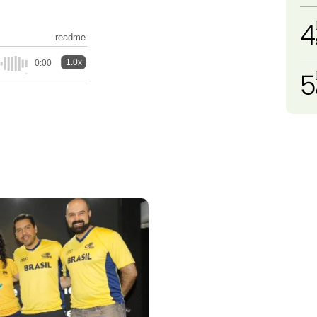
4
readme
1.0x
0:00
5