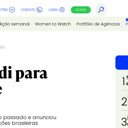
ETTER
CONTATO
LOGIN
ASSINE
I
dição semanal
Women to Watch
Portfólio de Agências
ivo
di para
1
e
2
o passado e anunciou
3
ções brasileiras