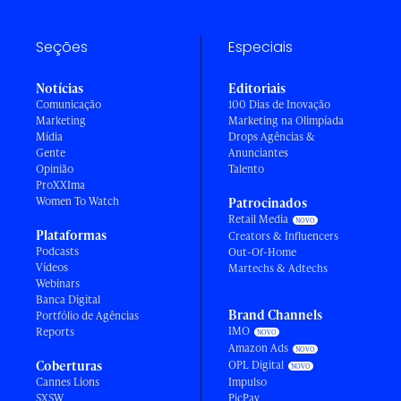
Seções
Especiais
Notícias
Editoriais
Comunicação
100 Dias de Inovação
Marketing
Marketing na Olimpíada
Mídia
Drops Agências &
Gente
Anunciantes
Opinião
Talento
ProXXIma
Women To Watch
Patrocinados
Retail Media
Plataformas
Creators & Influencers
Podcasts
Out-Of-Home
Vídeos
Martechs & Adtechs
Webinars
Banca Digital
Brand Channels
Portfólio de Agências
IMO
Reports
Amazon Ads
Coberturas
OPL Digital
Cannes Lions
Impulso
SXSW
PicPay