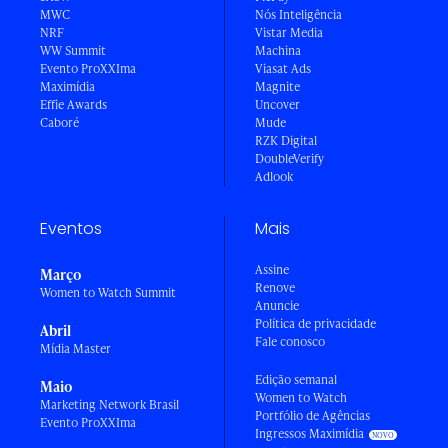
MWC
Nós Inteligência
NRF
Vistar Media
WW Summit
Machina
Evento ProXXIma
Viasat Ads
Maximídia
Magnite
Effie Awards
Uncover
Caboré
Mude
RZK Digital
DoubleVerify
Adlook
Eventos
Mais
Assine
Março
Renove
Women to Watch Summit
Anuncie
Política de privacidade
Abril
Fale conosco
Mídia Master
Edição semanal
Maio
Women to Watch
Marketing Network Brasil
Portfólio de Agências
Evento ProXXIma
Ingressos Maximídia