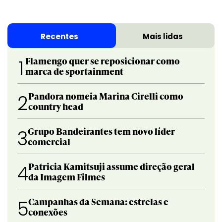
Recentes
Mais lidas
Flamengo quer se reposicionar como
1
marca de sportainment
Pandora nomeia Marina Cirelli como
2
country head
Grupo Bandeirantes tem novo líder
3
comercial
Patricia Kamitsuji assume direção geral
4
da Imagem Filmes
Campanhas da Semana: estrelas e
5
conexões