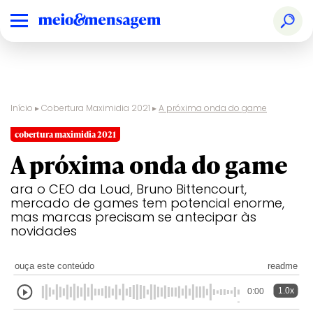
Início
▸
Cobertura Maximidia 2021
▸
A próxima onda do game
cobertura maximidia 2021
A próxima onda do game
ara o CEO da Loud, Bruno Bittencourt,
mercado de games tem potencial enorme,
mas marcas precisam se antecipar às
novidades
ouça este conteúdo
readme
1.0x
0:00