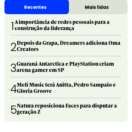
Recentes
Mais lidas
A importância de redes pessoais para a
1
construção da liderança
Depois da Grapa, Dreamers adiciona Oma
2
Creators
Guaraná Antarctica e PlayStation criam
3
arena gamer em SP
Meli Music terá Anitta, Pedro Sampaio e
4
Gloria Groove
Natura reposiciona Faces para disputar a
5
geração Z