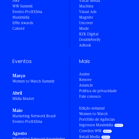
NRF
Vistar Media
WW Summit
Machina
Evento ProXXIma
Viasat Ads
Maximídia
Magnite
Effie Awards
Uncover
Caboré
Mude
RZK Digital
DoubleVerify
Adlook
Eventos
Mais
Assine
Março
Renove
Women to Watch Summit
Anuncie
Política de privacidade
Abril
Fale conosco
Mídia Master
Edição semanal
Maio
Women to Watch
Marketing Network Brasil
Portfólio de Agências
Evento ProXXIma
Ingressos Maximídia
Convites WW
Agosto
Retail Media
Marketing Network Knowledge