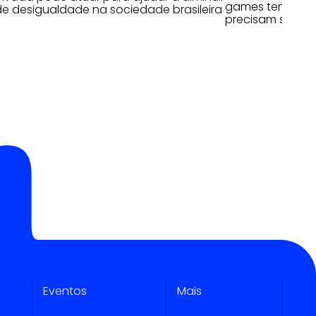
games tem pote
e desigualdade na sociedade brasileira
precisam se ant
Eventos
Mais