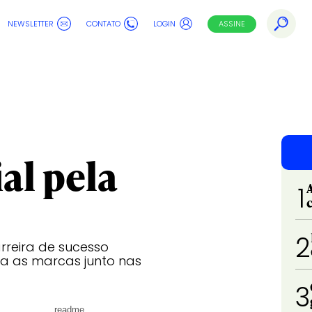
NEWSLETTER
CONTATO
LOGIN
ASSINE
ial pela
1
2
rreira de sucesso
va as marcas junto nas
3
readme