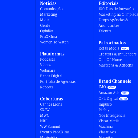
Notícias
Editoriais
Comunicação
100 Dias de Inovação
Marketing
Marketing na Olimpíad
Mídia
Drops Agências &
Gente
Anunciantes
Opinião
Talento
ProXXIma
Women To Watch
Patrocinados
Retail Media
Plataformas
Creators & Influencers
Podcasts
Out-Of-Home
Vídeos
Martechs & Adtechs
Webinars
Banca Digital
Brand Channels
Portfólio de Agências
IMO
Reports
Amazon Ads
Coberturas
OPL Digital
Cannes Lions
Impulso
SXSW
PicPay
MWC
Nós Inteligência
NRF
Vistar Media
WW Summit
Machina
Evento ProXXIma
Viasat Ads
Maximídia
Magnite