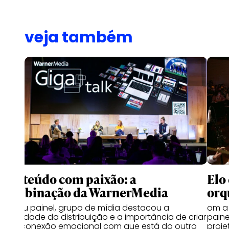
veja também
Conteúdo com paixão: a
Elo
combinação da WarnerMedia
orq
Em seu painel, grupo de mídia destacou a
om a 
pluralidade da distribuição e a importância de criar
paine
uma conexão emocional com que está do outro
proje