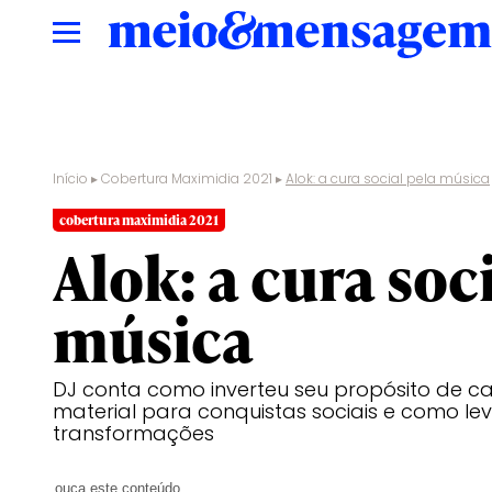
Início
▸
Cobertura Maximidia 2021
▸
Alok: a cura social pela música
cobertura maximidia 2021
Alok: a cura soc
música
DJ conta como inverteu seu propósito de ca
material para conquistas sociais e como le
transformações
ouça este conteúdo