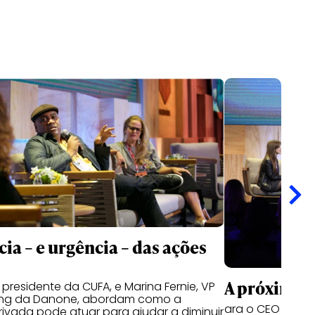
cia – e urgência – das ações
A próxima 
 presidente da CUFA, e Marina Fernie, VP
ing da Danone, abordam como a
ara o CEO da Lo
privada pode atuar para ajudar a diminuir