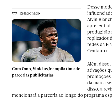
Desse modo
influencia
Relacionado
Alvin Bianc
apresentado
produzirão 
replicados 
redes da Pla
Centauro.
Além disso,
Com Omo, Vinicius Jr amplia time de
ativações q
parcerias publicitárias
promoções 
da marca se
disso, a rev
mencionará a parceria ao longo do programa espo