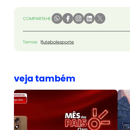
COMPARTILHE:
Temas
futebol
esporte
veja também