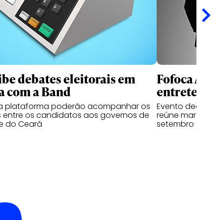
ibe debates eleitorais em
Fofoca Awa
a com a Band
entretenim
da plataforma poderão acompanhar os
Evento dedicado
 entre os candidatos aos governos de
reúne marcas, cr
e do Ceará
setembro