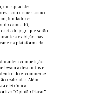
, um squad de
dores, com nomes como
him, fundador e
r do camisa10,
reacts do jogo que serão
durante a exibição nas
car e na plataforma da
 durante a competição,
ue levam a descontos e
dentro do e-commerce
rão realizadas. Além
ista eletrônica
rtivo “Opinião Placar”.