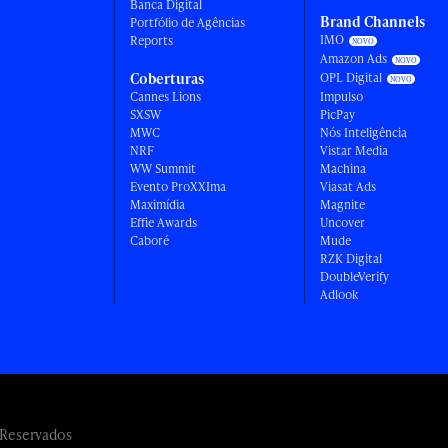
Banca Digital
Brand Channels
Portfólio de Agências
IMO
Reports
Amazon Ads
Coberturas
OPL Digital
Cannes Lions
Impulso
SXSW
PicPay
MWC
Nós Inteligência
NRF
Vistar Media
WW Summit
Machina
Evento ProXXIma
Viasat Ads
Maximídia
Magnite
Effie Awards
Uncover
Caboré
Mude
RZK Digital
DoubleVerify
Adlook
 Reservados