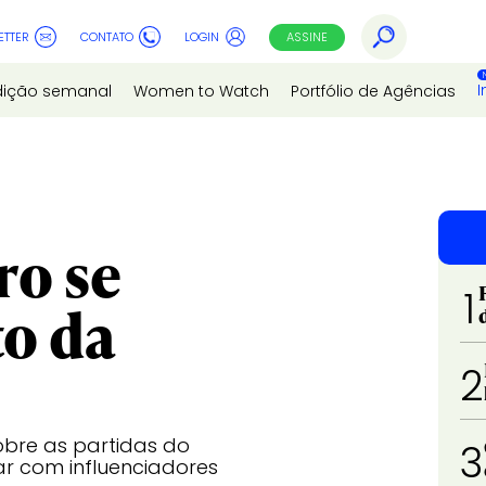
ETTER
CONTATO
LOGIN
ASSINE
I
dição semanal
Women to Watch
Portfólio de Agências
ro se
1
o da
2
bre as partidas do
3
r com influenciadores