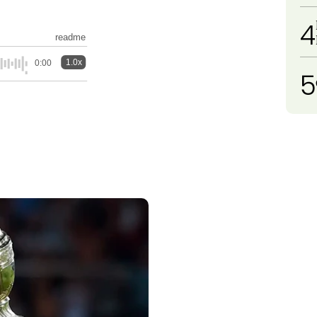
4
readme
1.0x
0:00
5