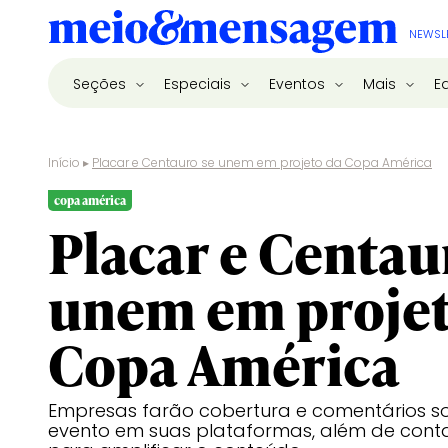
NEWSL
Seções
Especiais
Eventos
Mais
E
Início
▸
Placar e Centauro se unem em projeto da Copa América
copa américa
Placar e Centau
unem em projet
Copa América
Empresas farão cobertura e comentários so
evento em suas plataformas, além de conta