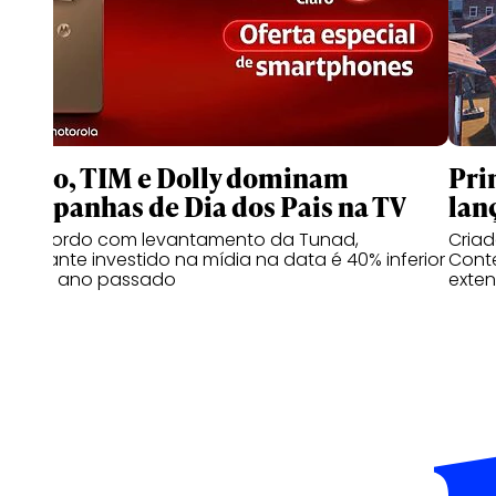
Claro, TIM e Dolly dominam
Pri
campanhas de Dia dos Pais na TV
lan
De acordo com levantamento da Tunad,
Cria
montante investido na mídia na data é 40% inferior
Conte
ao do ano passado
exten