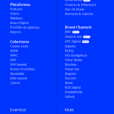
Plataformas
Creators & Influencers
Podcasts
Out-Of-Home
Vídeos
Martechs & Adtechs
Webinars
Banca Digital
Brand Channels
Portfólio de Agências
IMO
Reports
Amazon Ads
Coberturas
OPL Digital
Cannes Lions
Impulso
SXSW
PicPay
MWC
Nós Inteligência
NRF
Vistar Media
WW Summit
Machina
Evento ProXXIma
Viasat Ads
Maximídia
Magnite
Effie Awards
Uncover
Caboré
Mude
RZK Digital
DoubleVerify
Adlook
Eventos
Mais