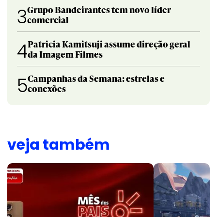
Grupo Bandeirantes tem novo líder
3
comercial
Patricia Kamitsuji assume direção geral
4
da Imagem Filmes
Campanhas da Semana: estrelas e
5
conexões
veja também