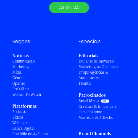
ASSINE JÁ
Seções
Especiais
Notícias
Editoriais
Comunicação
100 Dias de Inovação
Marketing
Marketing na Olimpíada
Mídia
Drops Agências &
Gente
Anunciantes
Opinião
Talento
ProXXIma
Women To Watch
Patrocinados
Retail Media
Plataformas
Creators & Influencers
Podcasts
Out-Of-Home
Vídeos
Martechs & Adtechs
Webinars
Banca Digital
Brand Channels
Portfólio de Agências