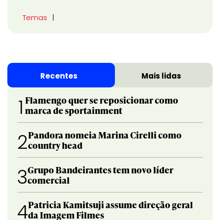
Temas
Recentes
Mais lidas
Flamengo quer se reposicionar como
1
marca de sportainment
Pandora nomeia Marina Cirelli como
2
country head
Grupo Bandeirantes tem novo líder
3
comercial
Patricia Kamitsuji assume direção geral
4
da Imagem Filmes