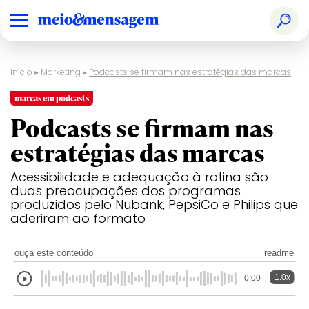
Início
▸
Marketing
▸
Podcasts se firmam nas estratégias das marcas
marcas em podcasts
Podcasts se firmam nas
estratégias das marcas
Acessibilidade e adequação à rotina são
duas preocupações dos programas
produzidos pelo Nubank, PepsiCo e Philips que
aderiram ao formato
ouça este conteúdo
readme
1.0x
0:00