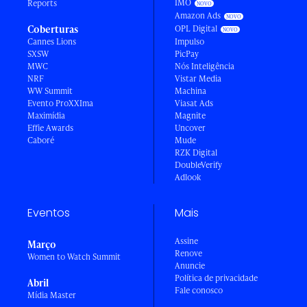
IMO
Reports
Amazon Ads
Coberturas
OPL Digital
Cannes Lions
Impulso
SXSW
PicPay
MWC
Nós Inteligência
NRF
Vistar Media
WW Summit
Machina
Evento ProXXIma
Viasat Ads
Maximídia
Magnite
Effie Awards
Uncover
Caboré
Mude
RZK Digital
DoubleVerify
Adlook
Eventos
Mais
Assine
Março
Renove
Women to Watch Summit
Anuncie
Política de privacidade
Abril
Fale conosco
Mídia Master