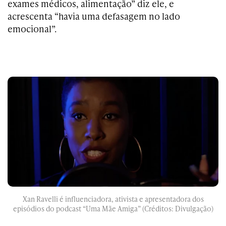
exames médicos, alimentação” diz ele, e
acrescenta “havia uma defasagem no lado
emocional”.
Xan Ravelli é influenciadora, ativista e apresentadora dos
episódios do podcast “Uma Mãe Amiga” (Créditos: Divulgação)