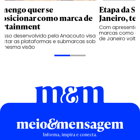
amengo quer se
Etapa da SL
posicionar como marca de
Janeiro, te
ortainment
Com apresentaçã
marcas como Hei
cesso desenvolvido pela Anacouto visa
de Janeiro volta
ectar as plataformas e submarcas sob
 mesma visão
Informa, inspira e conecta.