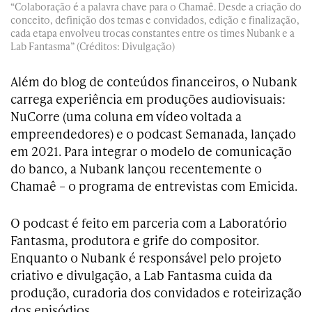
“Colaboração é a palavra chave para o Chamaê. Desde a criação do
conceito, definição dos temas e convidados, edição e finalização,
cada etapa envolveu trocas constantes entre os times Nubank e a
Lab Fantasma” (Créditos: Divulgação)
Além do blog de conteúdos financeiros, o Nubank
carrega experiência em produções audiovisuais:
NuCorre (uma coluna em vídeo voltada a
empreendedores) e o podcast Semanada, lançado
em 2021. Para integrar o modelo de comunicação
do banco, a Nubank lançou recentemente o
Chamaê – o programa de entrevistas com Emicida.
O podcast é feito em parceria com a Laboratório
Fantasma, produtora e grife do compositor.
Enquanto o Nubank é responsável pelo projeto
criativo e divulgação, a Lab Fantasma cuida da
produção, curadoria dos convidados e roteirização
dos episódios.