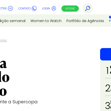
ETTER
CONTATO
LOGIN
ASSINE
I
dição semanal
Women to Watch
Portfólio de Agências
inino
na
1
do
no
2
ante a Supercopa
3