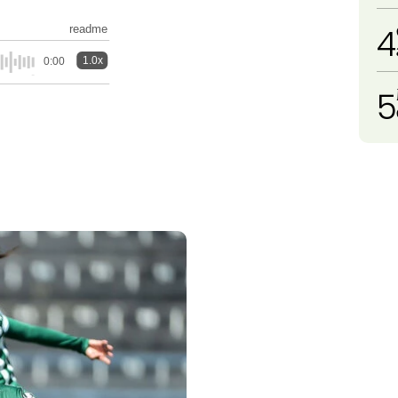
4
readme
1.0x
0:00
5