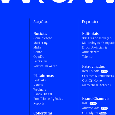
Seções
Especiais
Notícias
Editoriais
Comunicação
100 Dias de Inovação
Marketing
Marketing na Olimpíad
Mídia
Drops Agências &
Gente
Anunciantes
Opinião
Talento
ProXXIma
Women To Watch
Patrocinados
Retail Media
Plataformas
Creators & Influencers
Podcasts
Out-Of-Home
Vídeos
Martechs & Adtechs
Webinars
Banca Digital
Brand Channels
Portfólio de Agências
IMO
Reports
Amazon Ads
Coberturas
OPL Digital