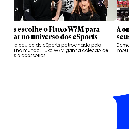
Asics escolhe o Fluxo W7M para
A o
entrar no universo dos eSports
seu
Primeira equipe de eSports patrocinada pela
Demo
marca no mundo, Fluxo W7M ganha coleção de
impul
roupas e acessórios