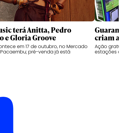
sic terá Anitta, Pedro
Guaraná Ant
 e Gloria Groove
criam aren
contece em 17 de outubro, no Mercado
Ação gratuita n
a Pacaembu; pré-venda já está
estações de PS5