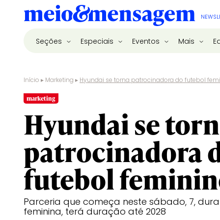
NEWSL
Seções
Especiais
Eventos
Mais
E
Início
▸
Marketing
▸
Hyundai se torna patrocinadora do futebol fem
marketing
Hyundai se tor
patrocinadora 
futebol femini
Parceria que começa neste sábado, 7, dur
feminina, terá duração até 2028