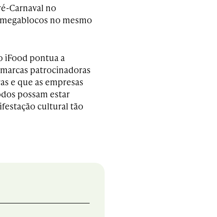
ré-Carnaval no
ois megablocos no mesmo
 iFood pontua a
s marcas patrocinadoras
ras e que as empresas
odos possam estar
festação cultural tão