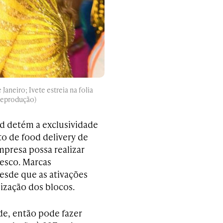
aneiro; Ivete estreia na folia
 Reprodução)
d detém a exclusividade
o de food delivery de
mpresa possa realizar
lesco. Marcas
esde que as ativações
ização dos blocos.
de, então pode fazer