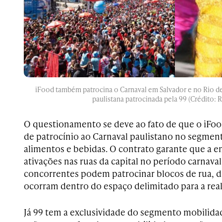
iFood também patrocina o Carnaval em Salvador e no Rio de J
paulistana patrocinada pela 99 (Crédito:
O questionamento se deve ao fato de que o iFoo
de patrocínio ao Carnaval paulistano no segment
alimentos e bebidas. O contrato garante que a e
ativações nas ruas da capital no período carnava
concorrentes podem patrocinar blocos de rua, d
ocorram dentro do espaço delimitado para a real
Já 99 tem a exclusividade do segmento mobilida