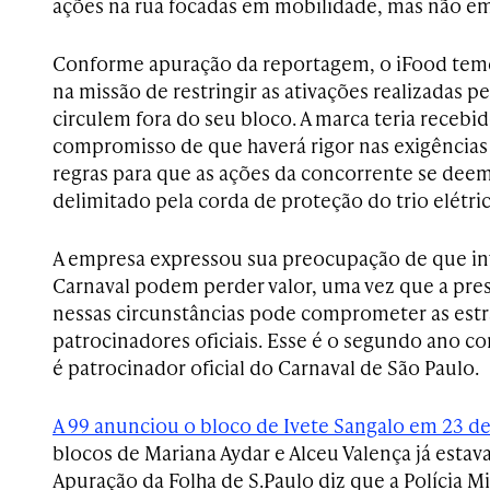
ações na rua focadas em mobilidade, mas não em
Conforme apuração da reportagem, o iFood teme 
na missão de restringir as ativações realizadas 
circulem fora do seu bloco. A marca teria recebid
compromisso de que haverá rigor nas exigência
regras para que as ações da concorrente se de
delimitado pela corda de proteção do trio elétric
A empresa expressou sua preocupação de que in
Carnaval podem perder valor, uma vez que a pre
nessas circunstâncias pode comprometer as estr
patrocinadores oficiais. Esse é o segundo ano c
é patrocinador oficial do Carnaval de São Paulo.
A 99 anunciou o bloco de Ivete Sangalo em 23 de
blocos de Mariana Aydar e Alceu Valença já esta
Apuração da Folha de S.Paulo diz que a Polícia M