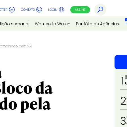
ETTER
CONTATO
LOGIN
ASSINE
I
dição semanal
Women to Watch
Portfólio de Agências
patrocinado pela 99
a
1
Bloco da
ado pela
2
3