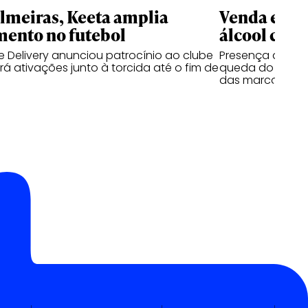
meiras, Keeta amplia
Venda e co
mento no futebol
álcool cres
 Delivery anunciou patrocínio ao clube
Presença de beb
á ativações junto à torcida até o fim de
queda do segmen
das marcas