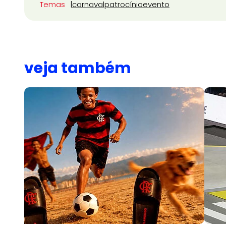
Temas
carnaval
patrocínio
evento
veja também