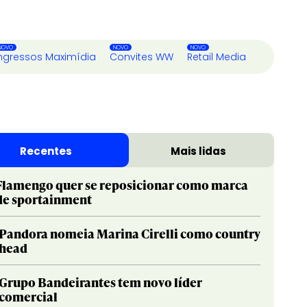
ngressos Maximídia
Convites WW
Retail Media
Recentes
Mais lidas
Flamengo quer se reposicionar como marca
de sportainment
Pandora nomeia Marina Cirelli como country
head
Grupo Bandeirantes tem novo líder
comercial