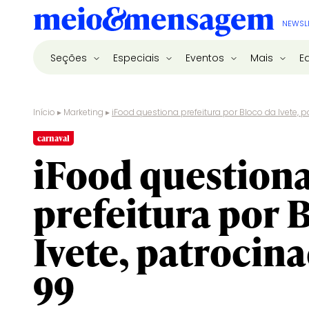
NEWSL
Seções
Especiais
Eventos
Mais
E
Início
▸
Marketing
▸
iFood questiona prefeitura por Bloco da Ivete, 
carnaval
iFood question
prefeitura por 
Ivete, patrocin
99