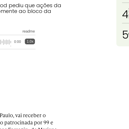
Food pediu que ações da
4
somente ao bloco da
5
readme
1.0x
0:00
Paulo, vai receber o
no patrocinada por 99 e