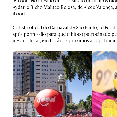
99Food. No mesmo dia e local vão desfilar os blo
Aydar, e Bicho Maluco Beleza, de Alceu Valença,
iFood.
Cotista oficial do Carnaval de São Paulo, o iFood
após permissão para que o bloco patrocinado p
mesmo local, em horários próximos aos patrocin