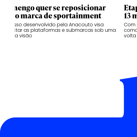
Flamengo quer se reposicionar
Eta
como marca de sportainment
13 
Processo desenvolvido pela Anacouto visa
Com 
conectar as plataformas e submarcas sob uma
como 
mesma visão
volta