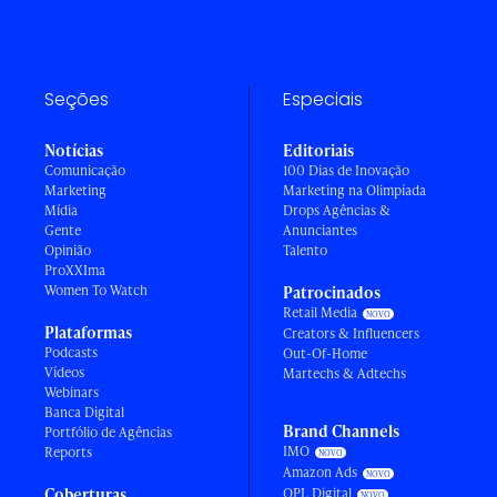
Seções
Especiais
Notícias
Editoriais
Comunicação
100 Dias de Inovação
Marketing
Marketing na Olimpíada
Mídia
Drops Agências &
Gente
Anunciantes
Opinião
Talento
ProXXIma
Women To Watch
Patrocinados
Retail Media
Plataformas
Creators & Influencers
Podcasts
Out-Of-Home
Vídeos
Martechs & Adtechs
Webinars
Banca Digital
Brand Channels
Portfólio de Agências
IMO
Reports
Amazon Ads
Coberturas
OPL Digital