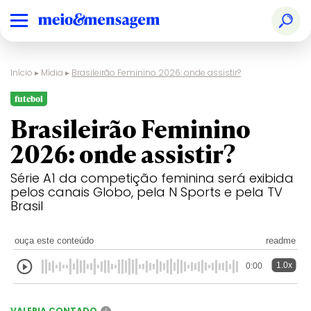
Início
▸
Mídia
▸
Brasileirão Feminino 2026: onde assistir?
futebol
Brasileirão Feminino
2026: onde assistir?
Série A1 da competição feminina será exibida
pelos canais Globo, pela N Sports e pela TV
Brasil
ouça este conteúdo
readme
1.0x
0:00
VALERIA CONTADO