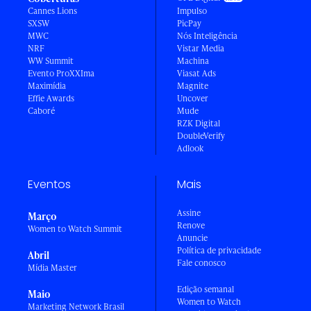
Cannes Lions
Impulso
SXSW
PicPay
MWC
Nós Inteligência
NRF
Vistar Media
WW Summit
Machina
Evento ProXXIma
Viasat Ads
Maximídia
Magnite
Effie Awards
Uncover
Caboré
Mude
RZK Digital
DoubleVerify
Adlook
Eventos
Mais
Assine
Março
Renove
Women to Watch Summit
Anuncie
Política de privacidade
Abril
Fale conosco
Mídia Master
Edição semanal
Maio
Women to Watch
Marketing Network Brasil