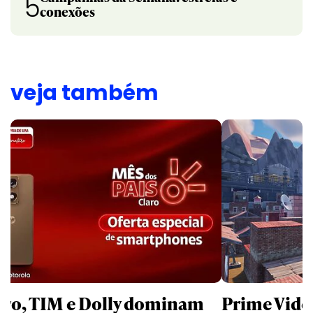
5
conexões
veja também
aro, TIM e Dolly dominam
Prime Video