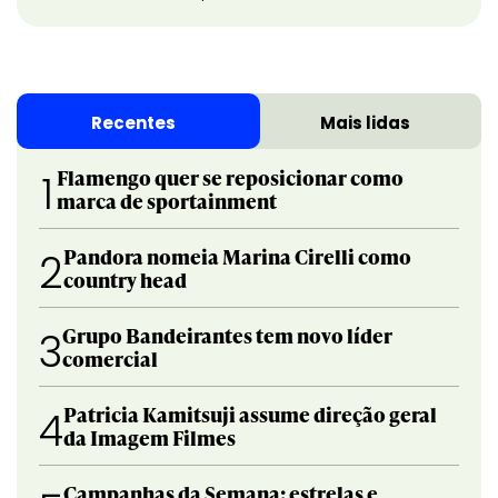
Recentes
Mais lidas
Flamengo quer se reposicionar como
1
marca de sportainment
Pandora nomeia Marina Cirelli como
2
country head
Grupo Bandeirantes tem novo líder
3
comercial
Patricia Kamitsuji assume direção geral
4
da Imagem Filmes
Campanhas da Semana: estrelas e